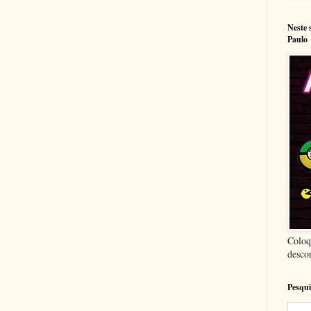
Neste 
Paulo
Coloq
desco
Pesqui