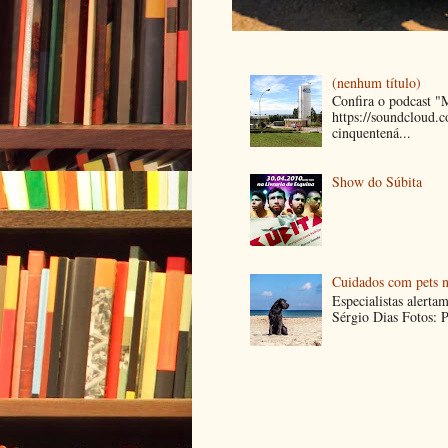
(nenhum título)
Confira o podcast 
https://soundcloud
cinquentená...
Show do Súbita
Cuidados com pets n
Especialistas alerta
Sérgio Dias Fotos: P