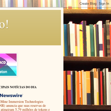
o!
CIPAIS NOTÍCIAS DO DIA
tMine Immersion Technologies
R) anuncia que suas reservas de
atingiram 5,79 milhões de tokens e