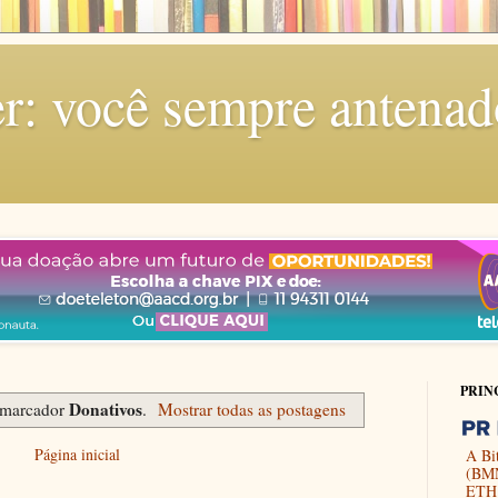
r: você sempre antenad
PRIN
Donativos
 marcador
.
Mostrar todas as postagens
Página inicial
A Bi
(BMN
ETH 