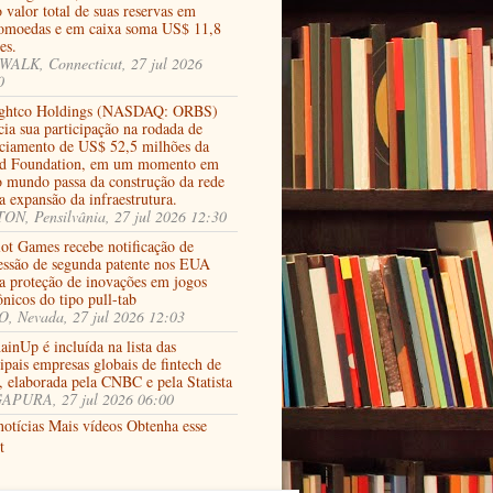
 valor total de suas reservas em
tomoedas e em caixa soma US$ 11,8
es.
ALK, Connecticut, 27 jul 2026
0
ghtco Holdings (NASDAQ: ORBS)
ia sua participação na rodada de
nciamento de US$ 52,5 milhões da
d Foundation, em um momento em
o mundo passa da construção da rede
a expansão da infraestrutura.
ON, Pensilvânia, 27 jul 2026 12:30
lot Games recebe notificação de
essão de segunda patente nos EUA
 a proteção de inovações em jogos
ônicos do tipo pull-tab
, Nevada, 27 jul 2026 12:03
inUp é incluída na lista das
ipais empresas globais de fintech de
, elaborada pela CNBC e pela Statista
APURA, 27 jul 2026 06:00
notícias
Mais vídeos
Obtenha esse
t