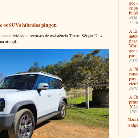
que o
crip
bilhõ
NORW
12:3
e os SUVs híbridos plug-in
A Ei
onectividade e recursos de assistência Texto: Sérgio Dias
anunc
fina
ua atuaçã...
Worl
que 
para 
EAST
A Pi
conc
para
eletr
RENO
A Cha
princ
2026
SING
Mais 
widge