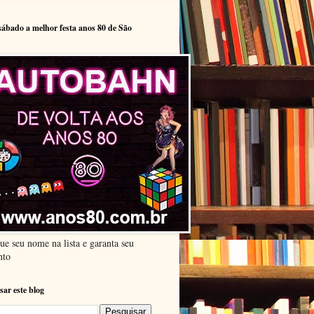
sábado a melhor festa anos 80 de São
ue seu nome na lista e garanta seu
nto
sar este blog