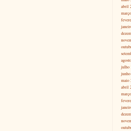
abril
março
fever
janei
dezem
nove
outub
setem
agost
julho
junho
maio 
abril
março
fever
janei
dezem
nove
outub