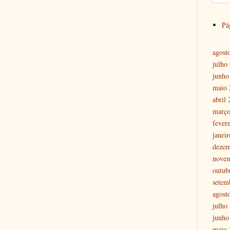
Pág
agost
julho
junho
maio 
abril
março
fever
janei
dezem
nove
outub
setem
agost
julho
junho
maio 