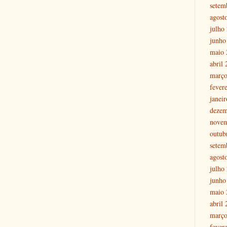
setem
agost
julho
junho
maio 
abril
março
fever
janei
dezem
nove
outub
setem
agost
julho
junho
maio 
abril
março
fever