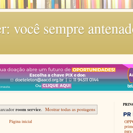
r: você sempre antenad
PRIN
room service
arcador
.
Mostrar todas as postagens
Página inicial
OPPO
prim
para