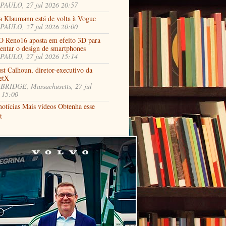
PAULO, 27 jul 2026 20:57
a Klaumann está de volta à Vogue
PAULO, 27 jul 2026 20:00
 Reno16 aposta em efeito 3D para
ventar o design de smartphones
PAULO, 27 jul 2026 15:14
st Calhoun, diretor-executivo da
etX
RIDGE, Massachusetts, 27 jul
 15:00
notícias
Mais vídeos
Obtenha esse
t