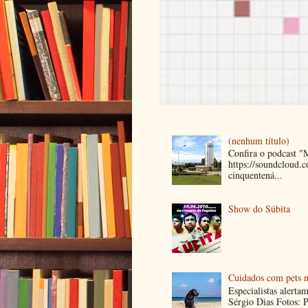
(nenhum título)
Confira o podcast 
https://soundcloud
cinquentená...
Show do Súbita
Cuidados com pets n
Especialistas alerta
Sérgio Dias Fotos: P