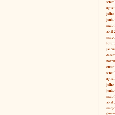
setem
agost
julho
junho
maio 
abril
março
fever
janei
dezem
nove
outub
setem
agost
julho
junho
maio 
abril
março
fever