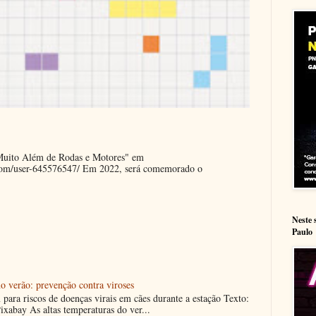
"Muito Além de Rodas e Motores" em
.com/user-645576547/ Em 2022, será comemorado o
Neste 
Paulo
o verão: prevenção contra viroses
m para riscos de doenças virais em cães durante a estação Texto:
ixabay As altas temperaturas do ver...