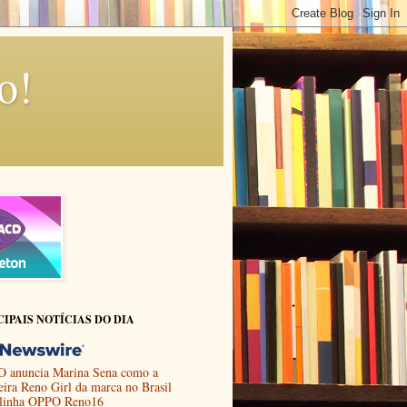
o!
CIPAIS NOTÍCIAS DO DIA
 anuncia Marina Sena como a
eira Reno Girl da marca no Brasil
 linha OPPO Reno16