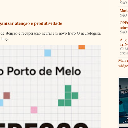
SÃO 
Mari
SÃO 
ganizar atenção e produtividade
OPPO
rein
SÃO 
 de atenção e recuperação neural em novo livro O neurologista
lanç...
Augu
TriN
CAMB
2026
Mais 
widge