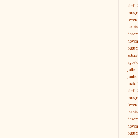
abril
março
fever
janei
dezem
nove
outub
setem
agost
julho
junho
maio 
abril
março
fever
janei
dezem
nove
outub