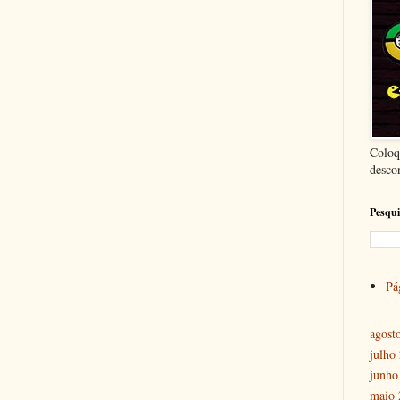
Coloq
desco
Pesqui
Pág
agost
julho
junho
maio 