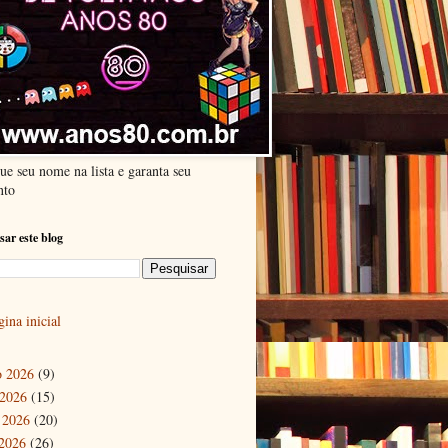
ue seu nome na lista e garanta seu
nto
sar este blog
ina inicial
o 2026
(9)
 2026
(15)
 2026
(20)
2026
(26)