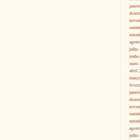
janei
dezem
nove
outub
setem
agost
julho
junho
maio 
abril
março
fever
janei
dezem
nove
outub
setem
agost
julho