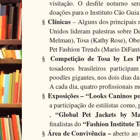
visitação. O desfile noturno ser
doações para o Instituto Cão Guia 
Clínicas
– Alguns dos principais 
§
Unidos lideram palestras sobre D
Melman), Tosa (Kathy Rose), Obed
Pet Fashion Trends (Mario DiFant
Competição de Tosa
by Les 
§
tosadores brasileiros participa
poodles gigantes, nos dois dias d
A cada dia, quatro profissionais m
Exposições – “Looks Caninos por
§
a participação de estilistas como
“Global Pet Jackets by M
,
“Fashion Institute 
finalistas do
Área de Convivência –
aberto ao 
§