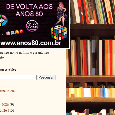
ue seu nome na lista e garanta seu
nto
sar este blog
ina inicial
o 2026
(9)
 2026
(15)