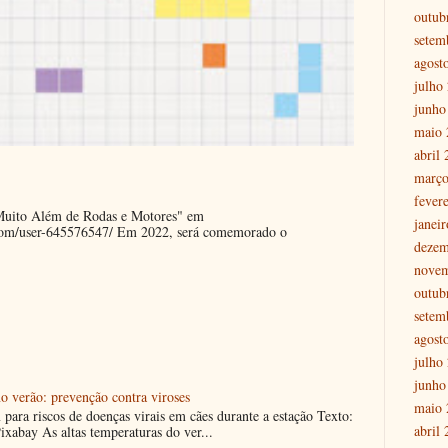
outub
setem
agost
julho
junho
maio 
abril
março
fever
"Muito Além de Rodas e Motores" em
janei
.com/user-645576547/ Em 2022, será comemorado o
dezem
nove
outub
setem
agost
julho
junho
o verão: prevenção contra viroses
maio 
m para riscos de doenças virais em cães durante a estação Texto:
abril
ixabay As altas temperaturas do ver...