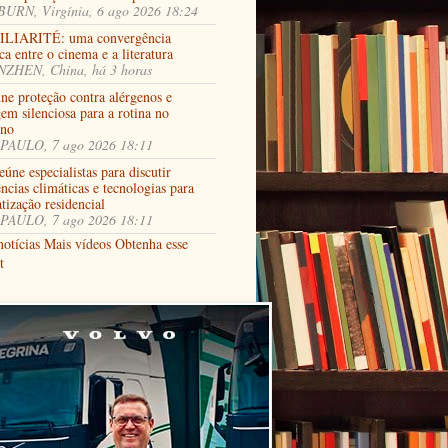
URN, Virgínia, 6 ago 2026 18:24
LIARITÉ: uma convergência
ca entre o cinema e a literatura
ZHEN, China, há 3 horas
ne proteção contra alérgenos e
em silenciosa para a rotina no
rno
PAULO, 7 ago 2026 18:11
úne especialistas para discutir
ncias climáticas e tecnologias para
tização residencial
PAULO, 7 ago 2026 18:11
notícias
Mais vídeos
Obtenha esse
t