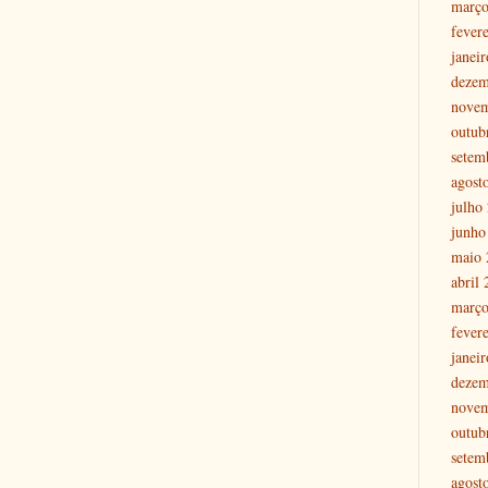
março
fever
janei
dezem
nove
outub
setem
agost
julho
junho
maio 
abril
março
fever
janei
dezem
nove
outub
setem
agost