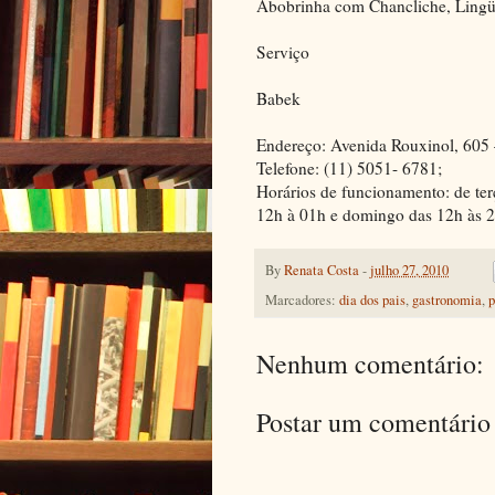
Abobrinha com Chancliche, Lingüi
Serviço
Babek
Endereço: Avenida Rouxinol, 60
Telefone: (11) 5051- 6781;
Horários de funcionamento: de ter
12h à 01h e domingo das 12h às 2
By
Renata Costa
-
julho 27, 2010
Marcadores:
dia dos pais
,
gastronomia
,
Nenhum comentário:
Postar um comentário