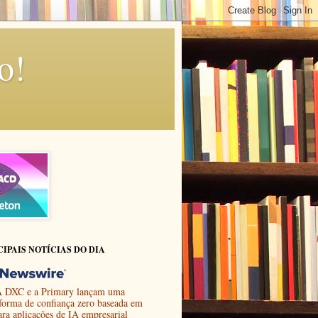
o!
CIPAIS NOTÍCIAS DO DIA
 DXC e a Primary lançam uma
aforma de confiança zero baseada em
ara aplicações de IA empresarial