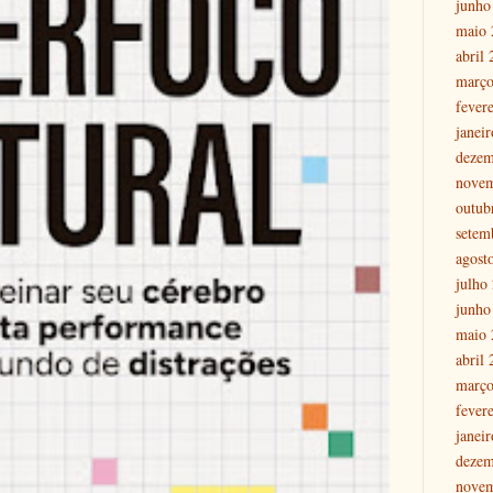
junho
maio 
abril
março
fever
janei
dezem
nove
outub
setem
agost
julho
junho
maio 
abril
março
fever
janei
dezem
nove