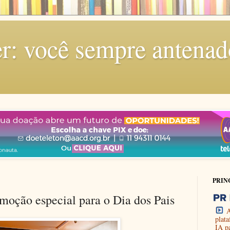
r: você sempre antenad
PRIN
moção especial para o Dia dos Pais
A
plat
IA p