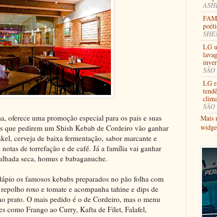
ASHB
FAMI
poéti
SHEN
LG u
lavag
inve
SÃO 
LG re
tendê
clima
SÃO 
, oferece uma promoção especial para os pais e suas
Mais 
widge
pais que pedirem um Shish Kebab de Cordeiro vão ganhar
el, cerveja de baixa fermentação, sabor marcante e
otas de torrefação e de café. Já a família vai ganhar
alhada seca, homus e babaganuche.
dápio os famosos kebabs preparados no pão folha com
, repolho roxo e tomate e acompanha tahine e dips de
no prato. O mais pedido é o de Cordeiro, mas o menu
 como Frango ao Curry, Kafta de Filet, Falafel,