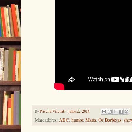
By
Priscila Visconti
-
julho 22, 2014
Marcadores:
ABC
,
humor
,
Maúa
,
Os Barbixas
,
sho