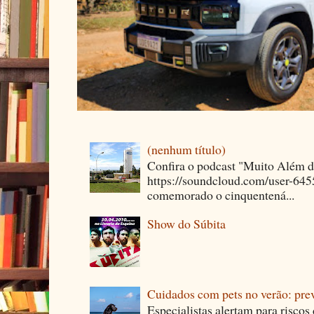
(nenhum título)
Confira o podcast "Muito Além 
https://soundcloud.com/user-64
comemorado o cinquentená...
Show do Súbita
Cuidados com pets no verão: pre
Especialistas alertam para riscos