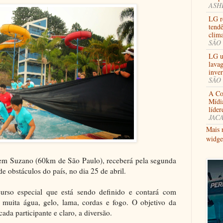
ASHB
LG re
tendê
clima
SÃO 
LG u
lavag
inve
SÃO 
A Coo
Mídi
líder
JACA
Mais 
widge
 em Suzano (60km de São Paulo), receberá pela segunda
e obstáculos do país, no dia 25 de abril.
urso especial que está sendo definido e contará com
o muita água, gelo, lama, cordas e fogo. O objetivo da
ada participante e claro, a diversão.