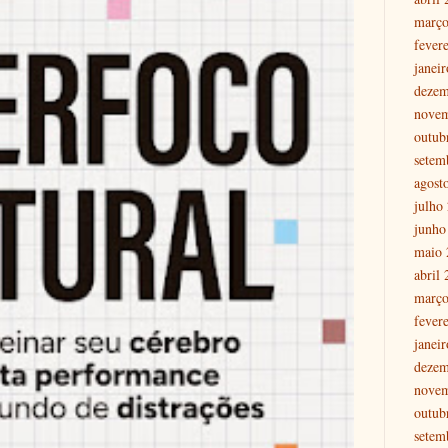
março
fever
janei
dezem
nove
outub
setem
agost
julho
junho
maio 
abril
março
fever
janei
dezem
nove
outub
setem