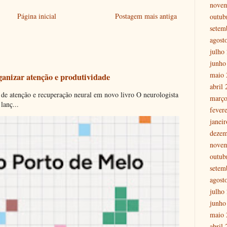
nove
Página inicial
Postagem mais antiga
outub
setem
agost
julho
junho
maio 
ganizar atenção e produtividade
abril
 de atenção e recuperação neural em novo livro O neurologista
março
lanç...
fever
janei
dezem
nove
outub
setem
agost
julho
junho
maio 
abril