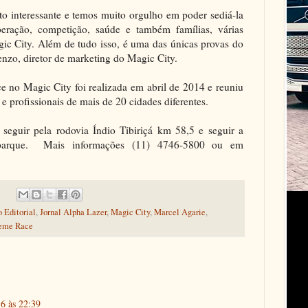
 interessante e temos muito orgulho em poder sediá-la
eração, competição, saúde e também famílias, várias
ic City. Além de tudo isso, é uma das únicas provas do
enzo, diretor de marketing do Magic City.
 no Magic City foi realizada em abril de 2014 e reuniu
 profissionais de mais de 20 cidades diferentes.
seguir pela rodovia Índio Tibiriçá km 58,5 e seguir a
 parque. Mais informações (11) 4746-5800 ou em
 Editorial
,
Jornal Alpha Lazer
,
Magic City
,
Marcel Agarie
,
eme Race
6 às 22:39