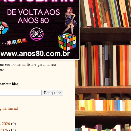
ue seu nome na lista e garanta seu
nto
sar este blog
ina inicial
o 2026
(9)
 2026
(15)