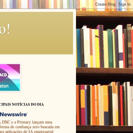
o!
CIPAIS NOTÍCIAS DO DIA
 DXC e a Primary lançam uma
aforma de confiança zero baseada em
ara aplicações de IA empresarial