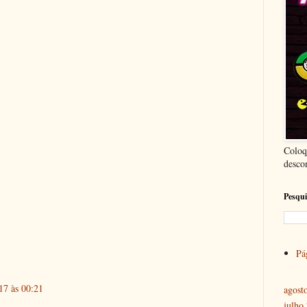
Coloq
desco
Pesqui
Pág
17 às 00:21
agost
julho