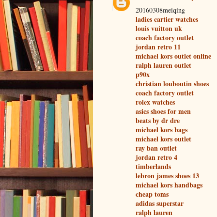
20160308meiqing
ladies cartier watches
louis vuitton uk
coach factory outlet
jordan retro 11
michael kors outlet online
ralph lauren outlet
p90x
christian louboutin shoes
coach factory outlet
rolex watches
asics shoes for men
beats by dr dre
michael kors bags
michael kors outlet
ray ban outlet
jordan retro 4
timberlands
lebron james shoes 13
michael kors handbags
cheap toms
adidas superstar
ralph lauren