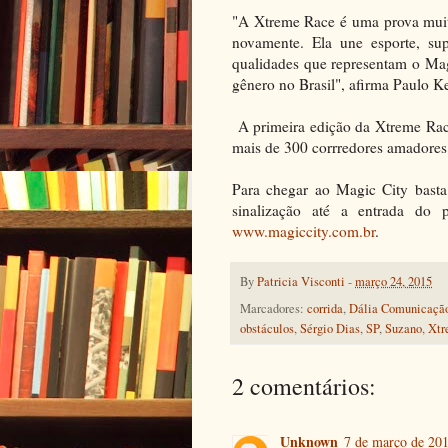
"A Xtreme Race é uma prova muito
novamente. Ela une esporte, sup
qualidades que representam o Mag
gênero no Brasil", afirma Paulo K
A primeira edição da Xtreme Race
mais de 300 corrredores amadores e
Para chegar ao Magic City basta 
sinalização até a entrada do
www.magiccity.com.br
.
By
Patricia Visconti
-
março 24, 2015
Marcadores:
corrida
,
Dália Comunicação
obstáculos
,
Sérgio Dias
,
SP
,
Suzano
,
Xtr
2 comentários:
Unknown
7 de março de 201