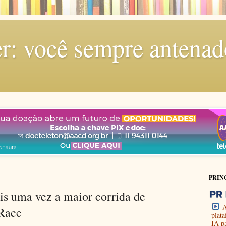
r: você sempre antenad
PRIN
s uma vez a maior corrida de
A
 Race
plat
IA p