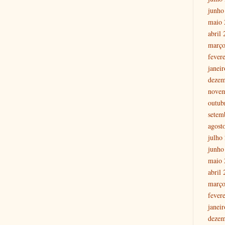
junho
maio 
abril
março
fever
janei
dezem
nove
outub
setem
agost
julho
junho
maio 
abril
março
fever
janei
dezem