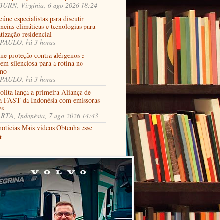
URN, Virgínia, 6 ago 2026 18:24
úne especialistas para discutir
ncias climáticas e tecnologias para
tização residencial
PAULO, há 3 horas
ne proteção contra alérgenos e
em silenciosa para a rotina no
rno
PAULO, há 3 horas
lita lança a primeira Aliança de
a FAST da Indonésia com emissoras
es.
RTA, Indonésia, 7 ago 2026 14:43
notícias
Mais vídeos
Obtenha esse
t