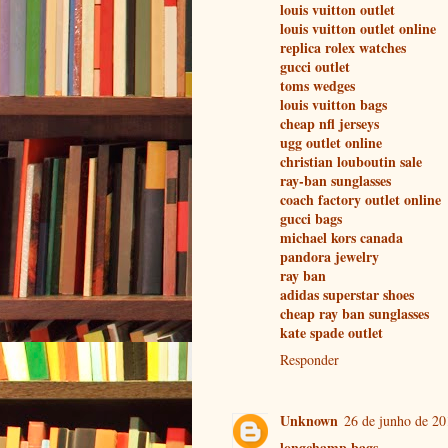
louis vuitton outlet
louis vuitton outlet online
replica rolex watches
gucci outlet
toms wedges
louis vuitton bags
cheap nfl jerseys
ugg outlet online
christian louboutin sale
ray-ban sunglasses
coach factory outlet online
gucci bags
michael kors canada
pandora jewelry
ray ban
adidas superstar shoes
cheap ray ban sunglasses
kate spade outlet
Responder
Unknown
26 de junho de 20
longchamp bags