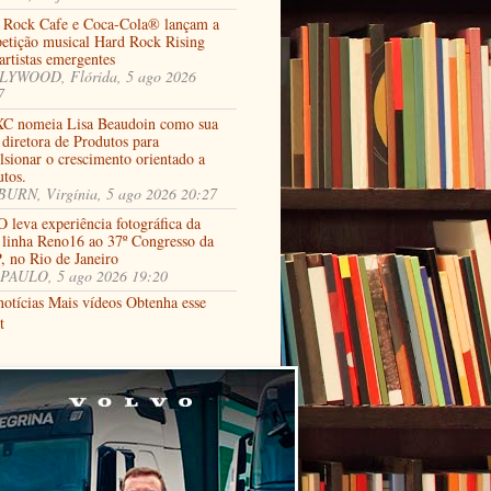
 Rock Cafe e Coca-Cola® lançam a
etição musical Hard Rock Rising
artistas emergentes
YWOOD, Flórida, 5 ago 2026
7
C nomeia Lisa Beaudoin como sua
diretora de Produtos para
lsionar o crescimento orientado a
utos.
URN, Virgínia, 5 ago 2026 20:27
 leva experiência fotográfica da
 linha Reno16 ao 37º Congresso da
, no Rio de Janeiro
PAULO, 5 ago 2026 19:20
notícias
Mais vídeos
Obtenha esse
t