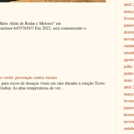
abril
março
fever
"Muito Além de Rodas e Motores" em
janei
.com/user-645576547/ Em 2022, será comemorado o
dezem
nove
outub
setem
agost
julho
junho
o verão: prevenção contra viroses
maio 
m para riscos de doenças virais em cães durante a estação Texto:
abril
ixabay As altas temperaturas do ver...
março
fever
janei
dezem
nove
outub