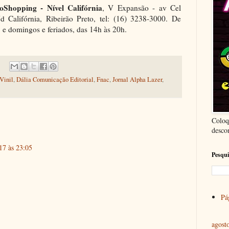
oShopping - Nível Califórnia
, V Expansão - av Cel
d Califórnia, Ribeirão Preto, tel: (16) 3238-3000. De
 e domingos e feriados, das 14h às 20h.
Vinil
,
Dália Comunicação Editorial
,
Fnac
,
Jornal Alpha Lazer
,
Coloq
desco
17 às 23:05
Pesqui
Pág
agost