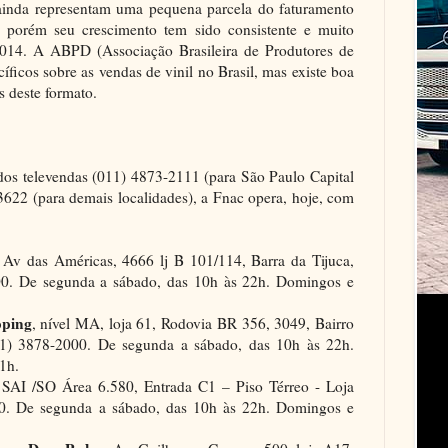
 ainda representam uma pequena parcela do faturamento
 porém seu crescimento tem sido consistente e muito
014. A ABPD (Associação Brasileira de Produtores de
ficos sobre as vendas de vinil no Brasil, mas existe boa
s deste formato.
os televendas (011) 4873-2111 (para São Paulo Capital
622 (para demais localidades), a Fnac opera, hoje, com
 Av das Américas, 4666 lj B 101/114, Barra da Tijuca,
000. De segunda a sábado, das 10h às 22h. Domingos e
pping
, nível MA, loja 61, Rodovia BR 356, 3049, Bairro
(31) 3878-2000. De segunda a sábado, das 10h às 22h.
1h.
 SAI /SO Área 6.580, Entrada C1 – Piso Térreo - Loja
000. De segunda a sábado, das 10h às 22h. Domingos e