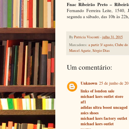
Fnac Ribeirão Preto – Ribeirã
Fernando Ferreira Leite, 1540, J
segunda a sábado, das 10h às 22h,
By
Patricia Visconti
-
julho 31, 2015
Marcadores:
a partir 3/ agosto
,
Clube do 
Marcel Agarie
,
Sérgio Dias
Um comentário:
Unknown
25 de junho de 20
links of london sale
michael kors outlet store
af1
adidas ultra boost uncaged
asics shoes
michael kors factory outlet
michael kors outlet