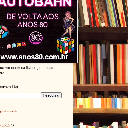
ue seu nome na lista e garanta seu
nto
sar este blog
ina inicial
o 2026
(8)