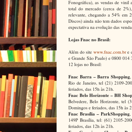
Fonográfica), as vendas de vinil
total do mercado (cerca de 2%),
relevante, chegando a 54% em 2
Discos) ainda não tem dados especí
expectativa na evolução das venda
Lojas Fnac no Brasil:
Além do site
www.fnac.com.br
e d
e Grande São Paulo) e 0800 014 3
12 lojas no Brasil:
Fnac Barra – Barra Shopping
,
Rio de Janeiro, tel (21) 2109-2
feriados, das 15h às 21h.
Fnac Belo Horizonte – BH Sho
Belvedere, Belo Horizonte, tel 
Domingos e feriados, das 15h às 2
Fnac Brasília – ParkShopping
,
149P Brasília, tel: (61) 2105-2
feriados, das 12h às 21h.