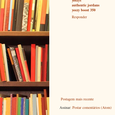
yeezys
authentic jordans
yeezy boost 350
Responder
Postagem mais recente
Assinar:
Postar comentários (Atom)