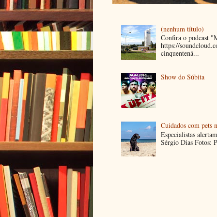
(nenhum título)
Confira o podcast 
https://soundcloud
cinquentená...
Show do Súbita
Cuidados com pets n
Especialistas alerta
Sérgio Dias Fotos: P