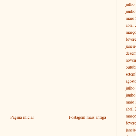
julho
junho
maio 
abril
março
fever
janei
dezem
nove
outub
setem
agost
julho
junho
maio 
abril
março
Página inicial
Postagem mais antiga
fever
janei