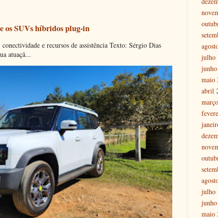
dezem
nove
outub
e os SUVs híbridos plug-in
setem
onectividade e recursos de assistência Texto: Sérgio Dias
agost
ua atuaçã...
julho
junho
maio 
abril
março
fever
janei
dezem
nove
outub
setem
agost
julho
junho
maio 