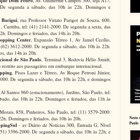
rque Dom Pedro
, Av. Guilherme Campos 500, loja A17,
. De segunda a sábado, das 10h às 22h. Domingos e
 Barigui
, rua Professor Viriato Parigot de Souza, 600,
, Curitiba, tel: (41) 2141-2000. De segunda a sexta, das
2h. Domingos e feriados, das 14h às 20h.
opping Center
, Expansão Térreo 1, Av Jamel Cecílio,
l: (62) 3612-2000. De segunda a sábado, das 10h às 22h.
os, das 14h às 20h.
ional de São Paulo
, Terminal 3, Rodovia Hélio Smidt,
 restrito aos passageiros em embarque internacional.
pping
, Pisos Lazer e Térreo, Av Roque Petroni Júnior,
2000. De segunda a sábado, das 10h às 22h, e domingos
 Al Santos 960 (estacionamento), Jardins, São Paulo, tel:
bado, das 10h às 22h. Domingos e feriados, das 11h às
orais, 858, Pinheiros, São Paulo, tel: (11) 3579-2000.
Neste 
22h. Domingos e feriados, das 10h às 20h.
Paulo
ppingSul
- av Diário de Notícias 300, Entrada G, Nível
: (51) 3396-2000. De segunda a sábado, das 10h às 22h, e