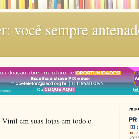
r: você sempre antenad
PRIN
 Vinil em suas lojas em todo o
C
no c
PEQU