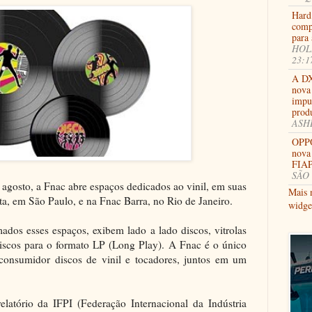
Hard
comp
para 
HOLL
23:1
A DX
nova 
impu
prod
ASHB
OPPO
nova
FIAP
SÃO 
e agosto, a Fnac abre espaços dedicados ao vinil, em suas
Mais 
sta, em São Paulo, e na Fnac Barra, no Rio de Janeiro.
widge
dos esses espaços, exibem lado a lado discos, vitrolas
discos para o formato LP (Long Play). A Fnac é o único
ao consumidor discos de vinil e tocadores, juntos em um
latório da IFPI (Federação Internacional da Indústria