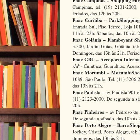
Fnac Campinas – Shopping Pa
Campinas, tel: (19) 2101-2000
feriados, das 12h às 20h.
Fnac Curitiba – ParkShopping
Entrada Sul, Piso Térreo, Loja 101
11h às 23h. Sábados, das 10h às 2
Fnac Goiânia – Flamboyant Sh
3.300, Jardim Goiás, Goiânia, te
Domingos, das 13h às 21h. Feriad
Fnac GRU – Aeroporto Internac
s/nº - Cumbica, Guarulhos. Acesso
Fnac Morumbi – MorumbiSho
1089, São Paulo, Tel: (11) 3206-
das 13h às 21h.
Fnac Paulista
– av Paulista 901 e
(11) 2123-2000. De segunda a sá
20h.
Fnac Pinheiros
– av Pedroso de M
De segunda a sábado, das 10h às 
Fnac Porto Alegre – BarraSho
Jockey, Cristal, Porto Alegre, tel
domingos, das 13h às 21h.