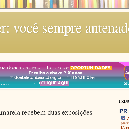
r: você sempre antenad
PRIN
Amarela recebem duas exposições
A
plat
IA p