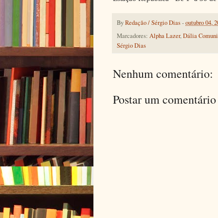
By
Redação / Sérgio Dias
-
outubro 04, 
Marcadores:
Alpha Lazer
,
Dália Comuni
Sérgio Dias
Nenhum comentário:
Postar um comentário