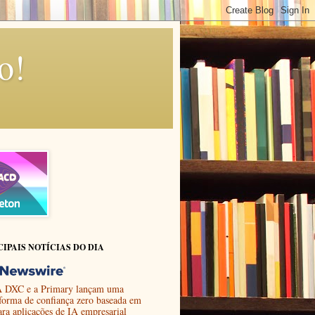
o!
CIPAIS NOTÍCIAS DO DIA
 DXC e a Primary lançam uma
aforma de confiança zero baseada em
ara aplicações de IA empresarial