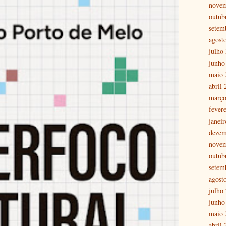
nove
outub
setem
agost
julho
junho
maio 
abril
março
fever
janei
dezem
nove
outub
setem
agost
julho
junho
maio 
abril