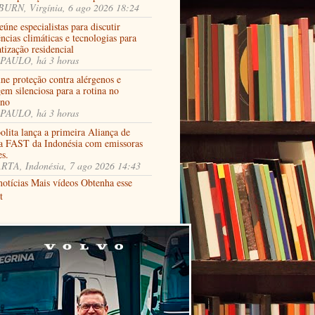
URN, Virgínia, 6 ago 2026 18:24
úne especialistas para discutir
ncias climáticas e tecnologias para
tização residencial
PAULO, há 3 horas
ne proteção contra alérgenos e
em silenciosa para a rotina no
rno
PAULO, há 3 horas
lita lança a primeira Aliança de
a FAST da Indonésia com emissoras
es.
RTA, Indonésia, 7 ago 2026 14:43
notícias
Mais vídeos
Obtenha esse
t