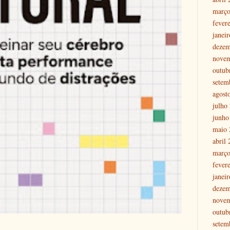
março
fever
janei
dezem
nove
outub
setem
agost
julho
junho
maio 
abril
março
fever
janei
dezem
nove
outub
setem