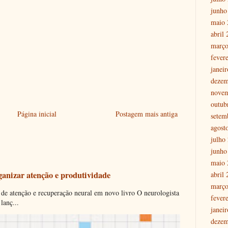
junho
maio 
abril
março
fever
janei
dezem
nove
outub
Página inicial
Postagem mais antiga
setem
agost
julho
junho
maio 
ganizar atenção e produtividade
abril
março
 de atenção e recuperação neural em novo livro O neurologista
fever
lanç...
janei
dezem