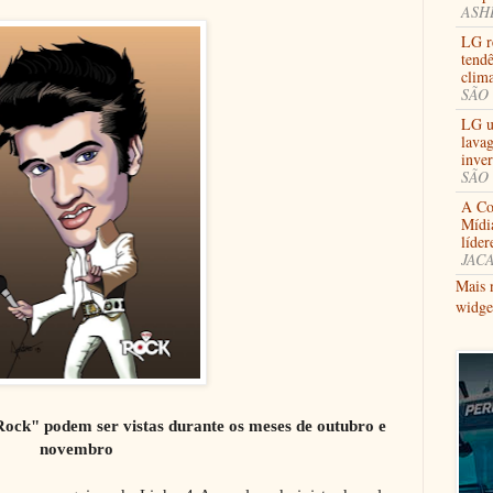
ASHB
LG re
tendê
clima
SÃO 
LG u
lavag
inve
SÃO 
A Coo
Mídi
líder
JACA
Mais 
widge
Rock" podem ser vistas durante os meses de outubro e
novembro