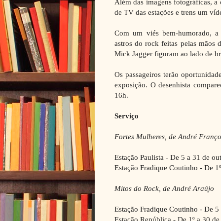
Além das imagens fotográficas, a
de TV das estações e trens um ví
Com um viés bem-humorado, a e
astros do rock feitas pelas mãos
Mick Jagger figuram ao lado de br
Os passageiros terão oportunidade
exposição. O desenhista comparec
16h.
Serviço
Fortes Mulheres, de André Franç
Estação Paulista - De 5 a 31 de o
Estação Fradique Coutinho - De 
Mitos do Rock, de André Araújo
Estação Fradique Coutinho - De 5
Estação República - De 1º a 30 d