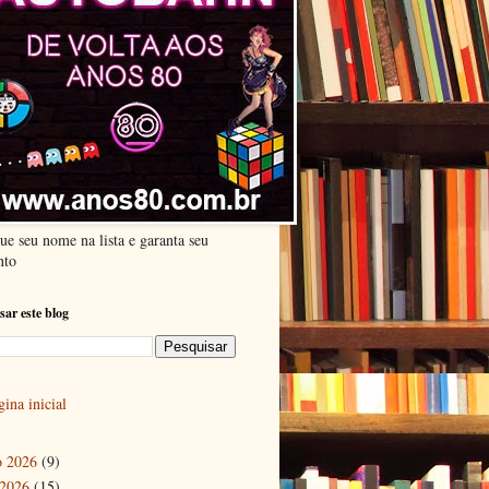
ue seu nome na lista e garanta seu
nto
sar este blog
ina inicial
o 2026
(9)
 2026
(15)