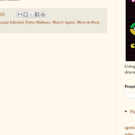
2015
cação Editorial
,
Fortes Mulheres
,
Marcel Agarie
,
Mitos do Rock
,
Coloq
desco
Pesqui
Pág
agost
julho