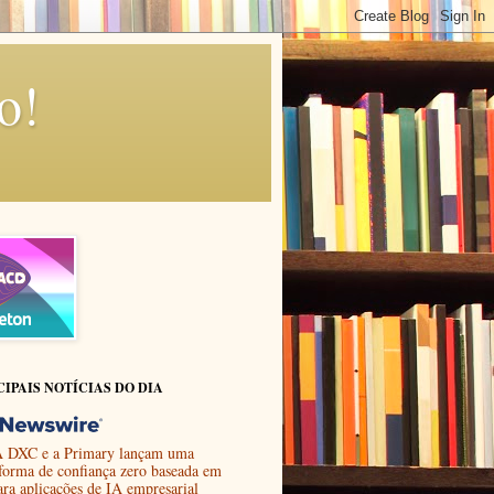
o!
CIPAIS NOTÍCIAS DO DIA
 DXC e a Primary lançam uma
aforma de confiança zero baseada em
ara aplicações de IA empresarial