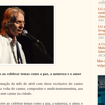
ASHB
LG re
tendê
clima
SÃO 
LG u
lavag
inve
SÃO 
A Coo
Mídi
líder
JACA
Mais 
widge
s ao celebrar temas como a paz, a natureza e o amor
ramação do mês de abril com show exclusivo do cantor
 volta do cantor, compositor e multi-instrumentista, aos
s sem cantar na cidade.
res ao celebrar temas como a paz, a natureza, o amor, e