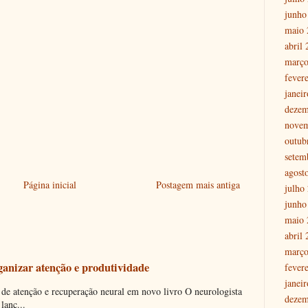
junho
maio 
abril
março
fever
janei
dezem
nove
outub
setem
agost
Página inicial
Postagem mais antiga
julho
junho
maio 
abril
março
ganizar atenção e produtividade
fever
janei
 de atenção e recuperação neural em novo livro O neurologista
dezem
lanç...