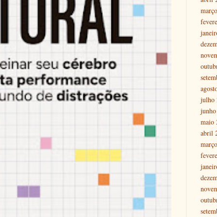
março
fever
janei
dezem
nove
outub
setem
agost
julho
junho
maio 
abril
março
fever
janei
dezem
nove
outub
setem