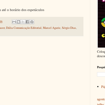
até o horário dos espetáculos
16
azer
,
Dália Comunicação Editorial
,
Marcel Agarie
,
Sérgio Dias
,
Coloq
desco
Pesqui
Pág
agost
julho