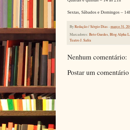
Sextas, Sábados e Domingos – 14h 
By
Redação / Sérgio Dias
-
março 31, 20
Marcadores:
Beto Guedes
,
Blog Alpha L
Teatro J. Safra
Nenhum comentário:
Postar um comentário