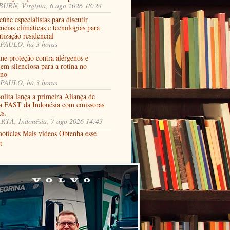
URN, Virgínia, 6 ago 2026 18:24
úne especialistas para discutir
ncias climáticas e tecnologias para
tização residencial
PAULO, há 3 horas
ne proteção contra alérgenos e
em silenciosa para a rotina no
rno
PAULO, há 3 horas
lita lança a primeira Aliança de
a FAST da Indonésia com emissoras
es.
RTA, Indonésia, 7 ago 2026 14:43
notícias
Mais vídeos
Obtenha esse
t