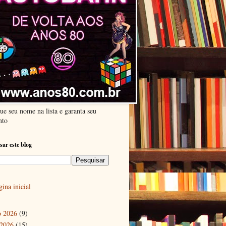
ue seu nome na lista e garanta seu
nto
sar este blog
ina inicial
o 2026
(9)
 2026
(15)