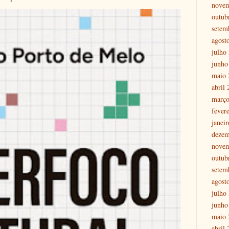
nove
outub
setem
agost
julho
junho
maio 
abril
março
fever
janei
dezem
nove
outub
setem
agost
julho
junho
maio 
abril