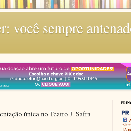
r: você sempre antenad
PRIN
entação única no Teatro J. Safra
A
plat
IA p