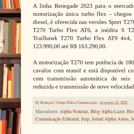
A linha Renegade 2023 para o mercado
motorização única turbo flex – chego
diesel, é oferecida nas versões Sport T2
T270 Turbo Flex AT6, a inédita S T
Trailhawk T270 Turbo Flex AT9 4x4,
123.990,00 até R$ 163.290,00.
A motorização T270 tem potência de 180
cavalos com etanol e está disponível co
com transmissão automática de seis
reduzida e transmissão de nove velocidad
By
Redação / Grupo Dália Comunicação
-
fevereiro 22, 2022
Marcadores:
Alpha Notícias
,
Blog Alpha Lazer
,
Blo
Comunicação Editorial
,
Jeep
,
Jornal Alpha Autos
,
J