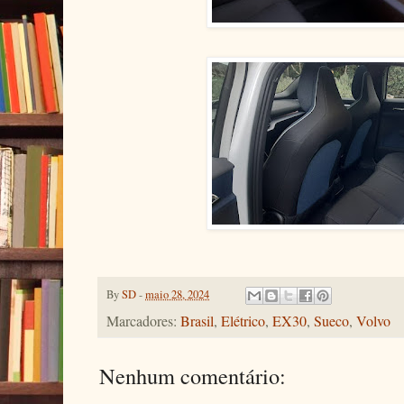
By
SD
-
maio 28, 2024
Marcadores:
Brasil
,
Elétrico
,
EX30
,
Sueco
,
Volvo
Nenhum comentário: