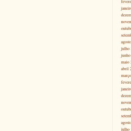
fever
janei
dezem
nove
outub
setem
agost
julho
junho
maio 
abril
março
fever
janei
dezem
nove
outub
setem
agost
julho