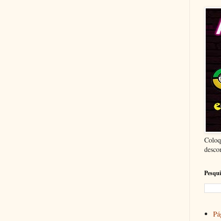
Coloq
desco
Pesqui
Pág