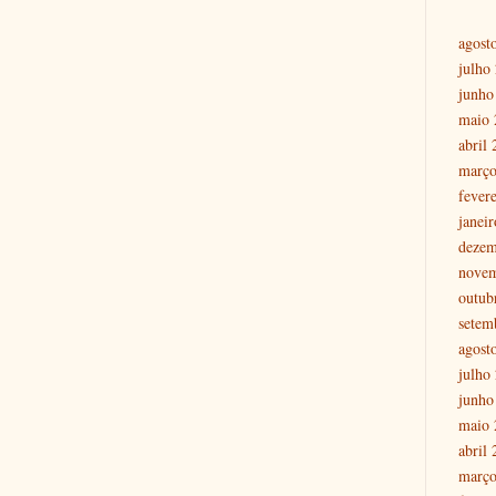
agost
julho
junho
maio 
abril
março
fever
janei
dezem
nove
outub
setem
agost
julho
junho
maio 
abril
março