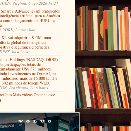
URN, Virgínia, 6 ago 2026 18:24
 Smart e Advance levam brinquedos
nteligência artificial para a América
na com o lançamento de BUBU, a
ja
 YORK, há uma hora
XL vai adquirir a S-RM, uma
ltoria global de inteligência
rativa e segurança cibernética
RES, há 4 horas
ghtco Holdings (NASDAQ: ORBS)
ta participações totais de
ximadamente US$ 378 milhões,
uindo investimentos na OpenAI, na
t Industries, mais de 16.000 ETH e
e 302 milhões de tokens WLD.
ON, Pensilvânia, há 6 horas
notícias
Mais vídeos
Obtenha esse
t