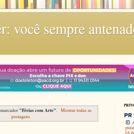
r: você sempre antenad
PRIN
"Férias com Arte"
 marcador
.
Mostrar todas as
postagens
A
plat
IA p