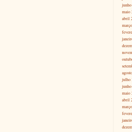
junho
maio 
abril
março
fever
janei
dezem
nove
outub
setem
agost
julho
junho
maio 
abril
março
fever
janei
dezem