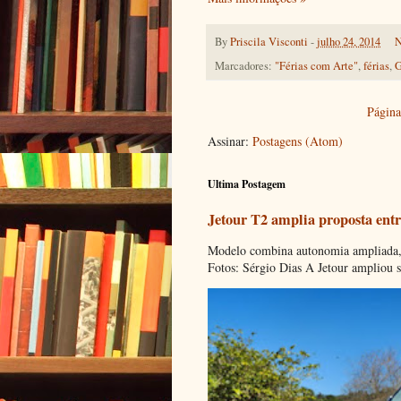
By
Priscila Visconti
-
julho 24, 2014
N
Marcadores:
"Férias com Arte"
,
férias
,
G
Página 
Assinar:
Postagens (Atom)
Ultima Postagem
Jetour T2 amplia proposta entr
Modelo combina autonomia ampliada, c
Fotos: Sérgio Dias A Jetour ampliou s