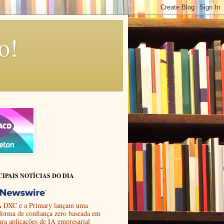
o!
CIPAIS NOTÍCIAS DO DIA
 DXC e a Primary lançam uma
aforma de confiança zero baseada em
ara aplicações de IA empresarial