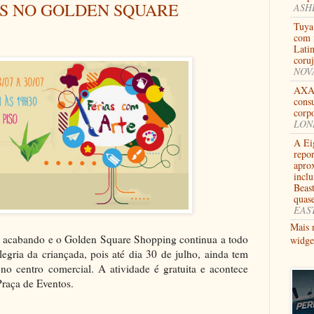
AS NO GOLDEN SQUARE
ASHB
Tuya
com i
Lati
coru
NOVA
AXA 
consu
corpo
LOND
A Ei
repor
apro
incl
Beas
quas
EAST
Mais 
stá acabando e o Golden Square Shopping continua a todo
widge
legria da criançada, pois até dia 30 de julho, ainda tem
 no centro comercial. A atividade é gratuita e acontece
Praça de Eventos.