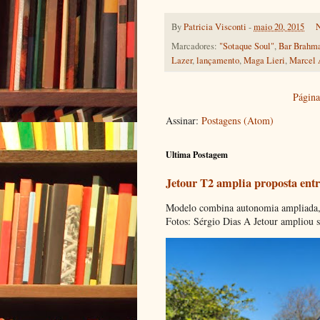
By
Patricia Visconti
-
maio 20, 2015
N
Marcadores:
"Sotaque Soul"
,
Bar Brahm
Lazer
,
lançamento
,
Maga Lieri
,
Marcel 
Página 
Assinar:
Postagens (Atom)
Ultima Postagem
Jetour T2 amplia proposta entr
Modelo combina autonomia ampliada, c
Fotos: Sérgio Dias A Jetour ampliou s