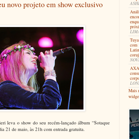
eu novo projeto em show exclusivo
ASHB
Anál
enco
enqu
próx
LIMA
Tuya
com i
Lati
coru
NOVA
AXA 
consu
corpo
LOND
Mais 
widge
eri leva o show do seu recém-lançado álbum “Sotaque
ia 21 de maio, às 21h com entrada gratuita.