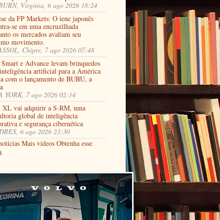
URN, Virgínia, 6 ago 2026 18:24
ise da FP Markets: O iene japonês
ntra-se em uma encruzilhada
anto os mercados avaliam seu
imo movimento.
SSOL, Chipre, 7 ago 2026 07:48
 Smart e Advance levam brinquedos
nteligência artificial para a América
na com o lançamento de BUBU, a
ja
 YORK, 7 ago 2026 02:14
XL vai adquirir a S-RM, uma
ltoria global de inteligência
rativa e segurança cibernética
RES, 6 ago 2026 23:30
notícias
Mais vídeos
Obtenha esse
t