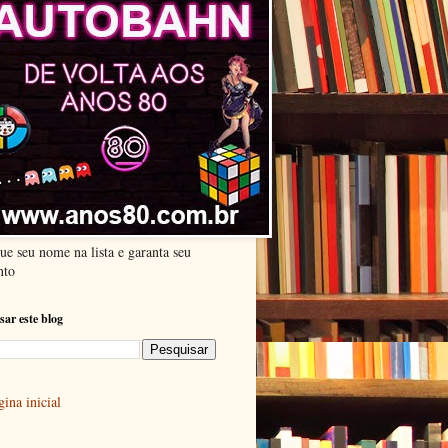
ue seu nome na lista e garanta seu
nto
sar este blog
ina inicial