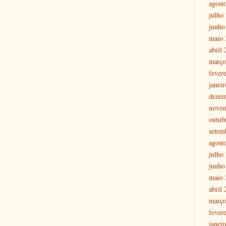
agost
julho
junho
maio 
abril
março
fever
janei
dezem
nove
outub
setem
agost
julho
junho
maio 
abril
março
fever
janei