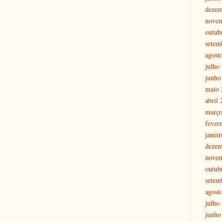
dezem
nove
outub
setem
agost
julho
junho
maio 
abril
março
fever
janei
dezem
nove
outub
setem
agost
julho
junho