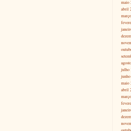
maio 
abril
março
fever
janei
dezem
nove
outub
setem
agost
julho
junho
maio 
abril
março
fever
janei
dezem
nove
outub