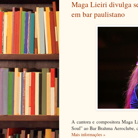
Maga Lieiri divulga s
em bar paulistano
A cantora e compositora Maga Li
Soul” ao Bar Brahma Aeroclube, d
Mais informações »