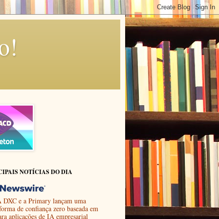
o!
CIPAIS NOTÍCIAS DO DIA
 DXC e a Primary lançam uma
aforma de confiança zero baseada em
ara aplicações de IA empresarial