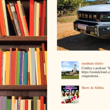
(nenhum título)
Confira o podcast 
https://soundcloud
cinquentená...
Show do Súbita