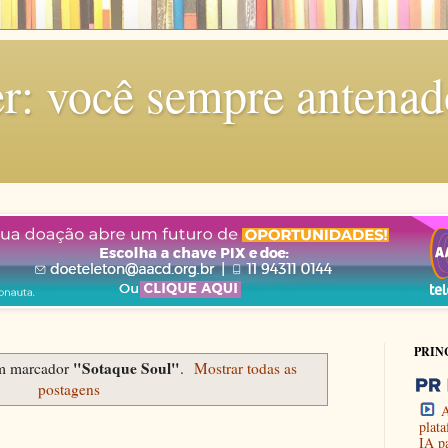
r: você sempre antenad
PRIN
"Sotaque Soul"
om marcador
.
Mostrar todas as
postagens
A
plat
IA p