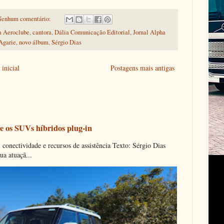
enhum comentário:
a Aeroclube
,
cantora
,
Dália Comunicação Editorial
,
Jornal Alpha
Agarie
,
novo álbum
,
Sérgio Dias
inicial
Postagens mais antigas
e os SUVs híbridos plug-in
onectividade e recursos de assistência Texto: Sérgio Dias
ua atuaçã...