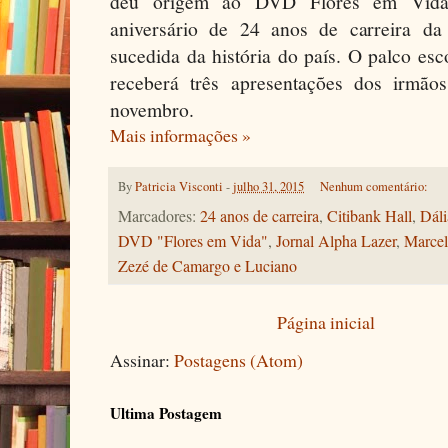
deu origem ao DVD Flores em Vida
aniversário de 24 anos de carreira da
sucedida da história do país. O palco esc
receberá três apresentações dos irmã
novembro.
Mais informações »
By
Patricia Visconti
-
julho 31, 2015
Nenhum comentário:
Marcadores:
24 anos de carreira
,
Citibank Hall
,
Dáli
DVD "Flores em Vida"
,
Jornal Alpha Lazer
,
Marcel
Zezé de Camargo e Luciano
Página inicial
Assinar:
Postagens (Atom)
Ultima Postagem