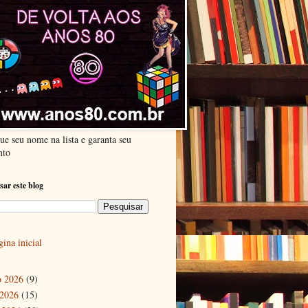
ue seu nome na lista e garanta seu
nto
sar este blog
ina inicial
o 2026
(9)
 2026
(15)