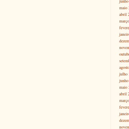
junho
maio 
abril
março
fever
janei
dezem
nove
outub
setem
agost
julho
junho
maio 
abril
março
fever
janei
dezem
nove