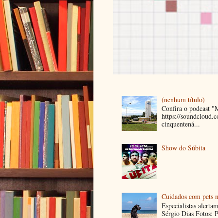
(nenhum título)
Confira o podcast 
https://soundcloud
cinquentená...
Show do Súbita
Cuidados com pets n
Especialistas alerta
Sérgio Dias Fotos: P