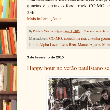
quartas e sextas o food truck CO.MO. 
23h.
Mais informações »
By
Patricia Visconti
-
fevereiro 11, 2015
Nenhum comentário
Marcadores:
CO.MO
,
comida na rua
,
cozinha gour
Jornal Alpha Lazer
,
Let's Beer
,
Marcel Agarie
,
Moe
3 de fevereiro de 2015
Happy hour no verão paulistano s