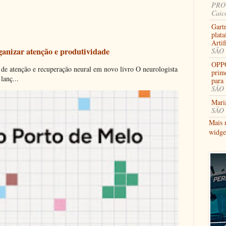
PROV
Caic
Gart
plata
Arti
ganizar atenção e produtividade
SÃO 
OPPO
 de atenção e recuperação neural em novo livro O neurologista
prim
lanç...
para
SÃO 
Mari
SÃO 
Mais 
widge