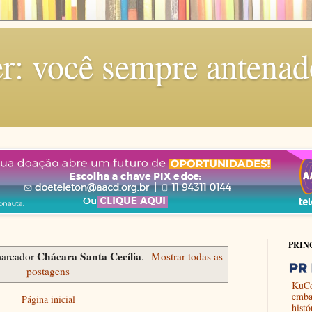
r: você sempre antenad
PRIN
Chácara Santa Cecília
arcador
.
Mostrar todas as
postagens
KuCo
emba
Página inicial
histó