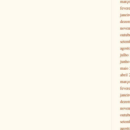
março
fever
janei
dezem
nove
outub
setem
agost
julho
junho
maio 
abril
março
fever
janei
dezem
nove
outub
setem
agost