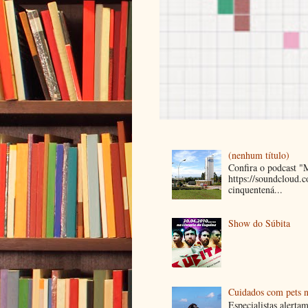
(nenhum título)
Confira o podcast 
https://soundcloud
cinquentená...
Show do Súbita
Cuidados com pets n
Especialistas alerta