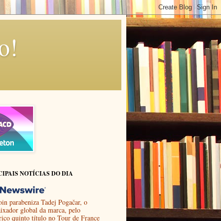
o!
CIPAIS NOTÍCIAS DO DIA
in parabeniza Tadej Pogačar, o
ixador global da marca, pelo
rico quinto título no Tour de France