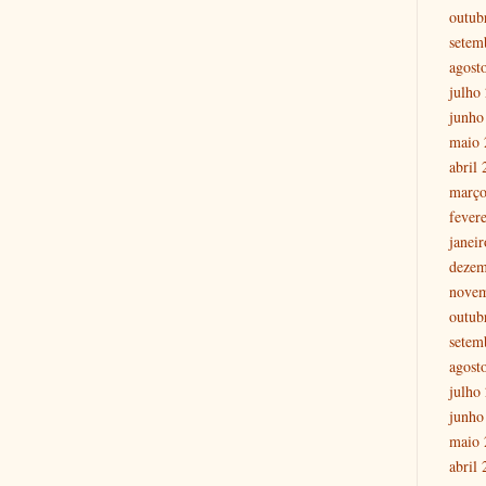
outub
setem
agost
julho
junho
maio 
abril
março
fever
janei
dezem
nove
outub
setem
agost
julho
junho
maio 
abril