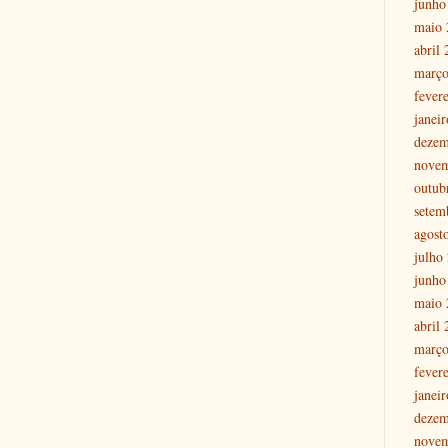
junho
maio 
abril
março
fever
janei
dezem
nove
outub
setem
agost
julho
junho
maio 
abril
março
fever
janei
dezem
nove