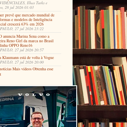
IDENCIALES, Ilhas Turks e
os, 28 jul 2026 01:03
ner prevê que mercado mundial de
formas e modelos de Inteligência
ficial crescerá 63% em 2026
PAULO, 27 jul 2026 23:22
 anuncia Marina Sena como a
eira Reno Girl da marca no Brasil
 linha OPPO Reno16
PAULO, 27 jul 2026 20:57
a Klaumann está de volta à Vogue
PAULO, 27 jul 2026 20:00
notícias
Mais vídeos
Obtenha esse
t