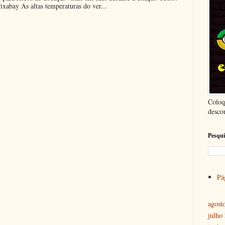
ixabay As altas temperaturas do ver...
Coloq
desco
Pesqui
Pág
agost
julho