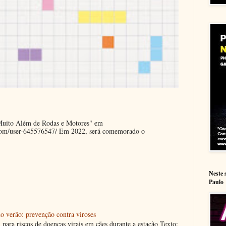
"Muito Além de Rodas e Motores" em
.com/user-645576547/ Em 2022, será comemorado o
Neste 
Paulo
o verão: prevenção contra viroses
m para riscos de doenças virais em cães durante a estação Texto: