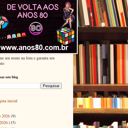
ue seu nome na lista e garanta seu
nto
sar este blog
ina inicial
o 2026
(9)
 2026
(15)