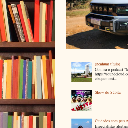
(nenhum título)
Confira o podcast 
https://soundcloud
cinquentená...
Show do Súbita
Cuidados com pets n
Especialistas alerta