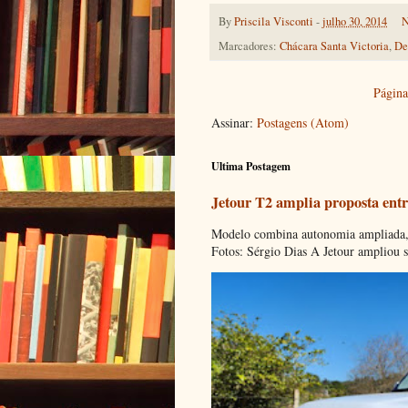
By
Priscila Visconti
-
julho 30, 2014
N
Marcadores:
Chácara Santa Victoria
,
De
Página 
Assinar:
Postagens (Atom)
Ultima Postagem
Jetour T2 amplia proposta entr
Modelo combina autonomia ampliada, c
Fotos: Sérgio Dias A Jetour ampliou s