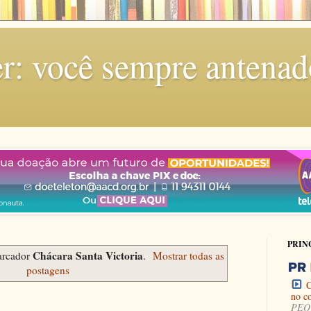
r: você sempre antenad
PRIN
Chácara Santa Victoria
arcador
.
Mostrar todas as
postagens
C
no c
PEQU