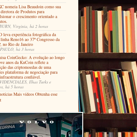
C nomeia Lisa Beaudoin como sua
diretora de Produtos para
lsionar o crescimento orientado a
utos.
URN, Virgínia, há 2 horas
 leva experiência fotográfica da
 linha Reno16 ao 37º Congresso da
, no Rio de Janeiro
PAULO, há 3 horas
uisa CoinGecko: A evolução ao longo
ove anos da KuCoin reflete a
sição das criptomoedas de uma
les plataforma de negociação para
nfraestrutura confiável.
IDENCIALES, Ilhas Turks e
os, há 5 horas
notícias
Mais vídeos
Obtenha esse
t