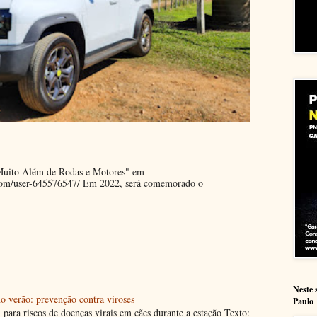
"Muito Além de Rodas e Motores" em
.com/user-645576547/ Em 2022, será comemorado o
Neste 
o verão: prevenção contra viroses
Paulo
m para riscos de doenças virais em cães durante a estação Texto: