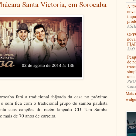
Chácara Santa Victoria, em Sorocaba
A DX
nova 
impu
prod
ASHB
OPPO
nova
FIAP
SÃO 
Pesq
de n
tran
simp
uma i
PROV
Caic
Mais 
rocaba fará a tradicional feijoada da casa no próximo
widge
e o som fica com o tradicional grupo de samba paulista
enta suas canções do recém-lançado CD "Um Samba
e mais de 70 anos de carreira.