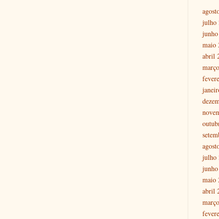
agost
julho
junho
maio 
abril
março
fever
janei
dezem
nove
outub
setem
agost
julho
junho
maio 
abril
março
fever