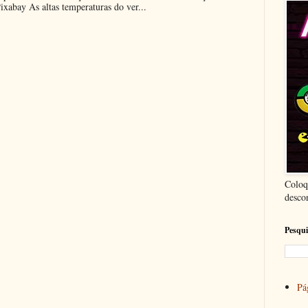
ixabay As altas temperaturas do ver...
Coloq
desco
Pesqui
Pág