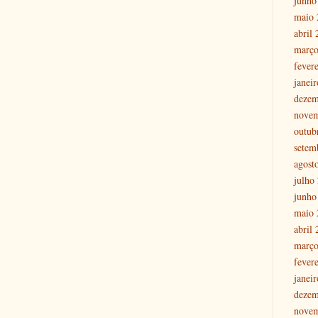
junho
maio 
abril
março
fever
janei
dezem
nove
outub
setem
agost
julho
junho
maio 
abril
março
fever
janei
dezem
nove