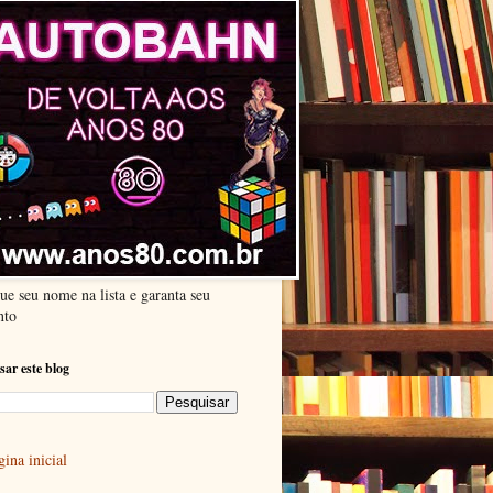
ue seu nome na lista e garanta seu
nto
sar este blog
ina inicial