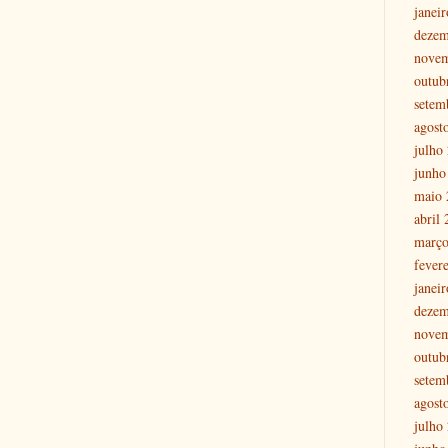
janei
dezem
nove
outub
setem
agost
julho
junho
maio 
abril
março
fever
janei
dezem
nove
outub
setem
agost
julho