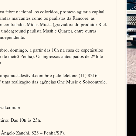
 febre nacional, os coloridos, promete agitar a capital
andas marcantes como os paulistas da Rancore, as
m contratados Midas Music (gravadora do produtor Rick
 underground paulista Mash e Quarter, entre outras
independente.
mbro, domingo, a partir das 10h na casa de espetáculos
o de metrô Penha). Os ingressos antecipados de 2º lote
a.
mpamusicfestival.com.br e pelo telefone (11) 8216-
é uma realização das agências One Music e Sobcontrole.
ival.com.br
ário: Das 10h às 23h.
 Ângelo Zanchi, 825 – Penha/SP).