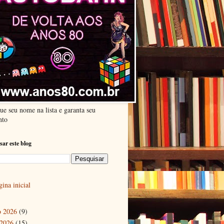
ue seu nome na lista e garanta seu
nto
sar este blog
ina inicial
o 2026
(9)
 2026
(15)