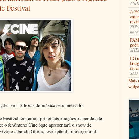
ASHB
c Festival
A HC
empr
revi
NOVA
hora
FAMI
poéti
SHEN
LG u
lavag
inve
SÃO 
Mais 
widge
ações em 12 horas de música sem intervalo.
Festival tem como principais atrações as bandas de
te: o fenômeno Cine (que apresentará o show de
vo) e a banda Gloria, revelação do underground