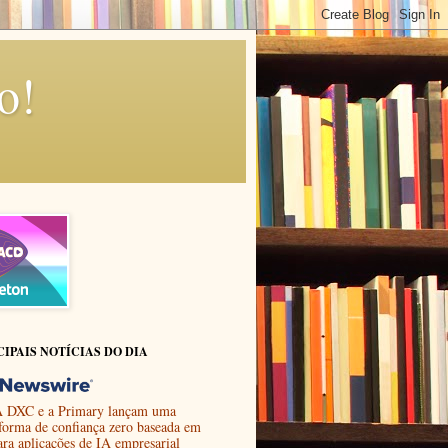
o!
CIPAIS NOTÍCIAS DO DIA
 DXC e a Primary lançam uma
aforma de confiança zero baseada em
ara aplicações de IA empresarial