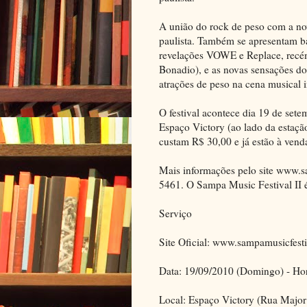
A união do rock de peso com a nova
paulista. Também se apresentam b
revelações VOWE e Replace, recé
Bonadio), e as novas sensações do
atrações de peso na cena musical 
O festival acontece dia 19 de sete
Espaço Victory (ao lado da estaçã
custam R$ 30,00 e já estão à vend
Mais informações pelo site www.sa
5461. O Sampa Music Festival II 
Serviço
Site Oficial: www.sampamusicfest
Data: 19/09/2010 (Domingo) - Hor
Local: Espaço Victory (Rua Major