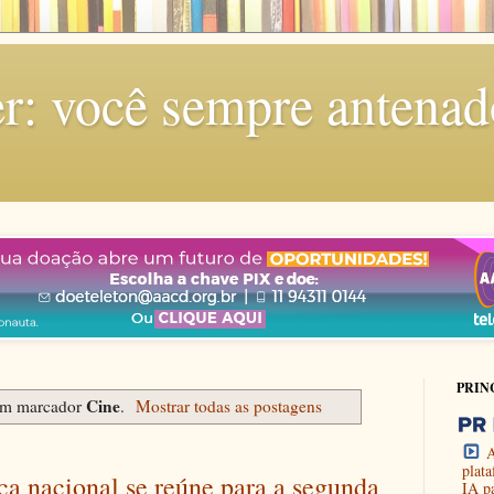
r: você sempre antenad
PRIN
Cine
om marcador
.
Mostrar todas as postagens
A
plat
a nacional se reúne para a segunda
IA p