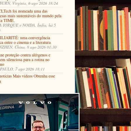
URN, Virgínia, 6 ago 2026 18:24
LTech foi nomeada uma das
esas mais sustentáveis do mundo pela
sta TIME.
 IORQUE e NOIDA, Índia, há 5
s
LIARITÉ: uma convergência
ca entre o cinema e a literatura
ZHEN, China, 8 ago 2026 01:30
ne proteção contra alérgenos e
em silenciosa para a rotina no
rno
PAULO, 7 ago 2026 18:11
notícias
Mais vídeos
Obtenha esse
t