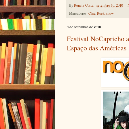
By
Renata Costa
-
setembro 10, 2010
Marcadores:
Cine
,
Rock
,
show
9 de setembro de 2010
Festival NoCapricho a
Espaço das Américas