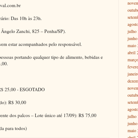
nove
ival.com.br
outub
setem
ário: Das 10h às 23h.
agost
 Ângelo Zanchi, 825 – Penha/SP).
julho
junho
evem estar acompanhados pelo responsável.
maio 
abril
pessoas portando qualquer tipo de alimento, bebidas e
março
3,00.
fever
janei
dezem
nove
: R$ 25,00 - ESGOTADO
outub
setem
ado): R$ 30,00
agost
ente dos palcos – Lote único até 17/09): R$ 75,00
julho
junho
da para todos)
maio 
abril