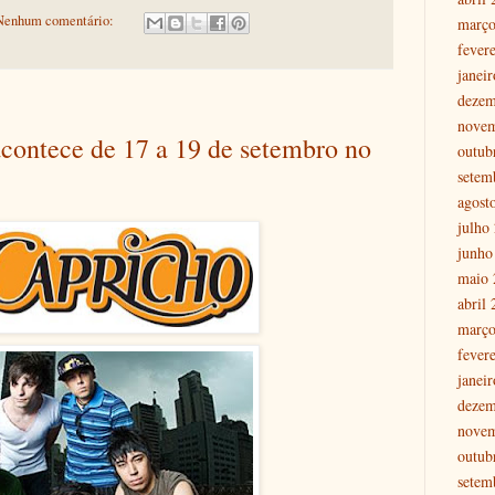
Nenhum comentário:
março
fever
janei
dezem
nove
contece de 17 a 19 de setembro no
outub
setem
agost
julho
junho
maio 
abril
março
fever
janei
dezem
nove
outub
setem