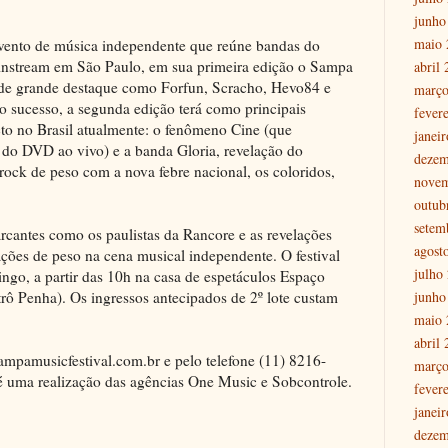
junho
maio 
vento de música independente que reúne bandas do
nstream em São Paulo, em sua primeira edição o Sampa
abril
 de grande destaque como Forfun, Scracho, Hevo84 e
março
o sucesso, a segunda edição terá como principais
fever
to no Brasil atualmente: o fenômeno Cine (que
janei
 do DVD ao vivo) e a banda Gloria, revelação do
dezem
rock de peso com a nova febre nacional, os coloridos,
nove
outub
setem
antes como os paulistas da Rancore e as revelações
agost
ções de peso na cena musical independente. O festival
julho
ngo, a partir das 10h na casa de espetáculos Espaço
junho
trô Penha). Os ingressos antecipados de 2º lote custam
maio 
abril
mpamusicfestival.com.br e pelo telefone (11) 8216-
março
é uma realização das agências One Music e Sobcontrole.
fever
janei
dezem