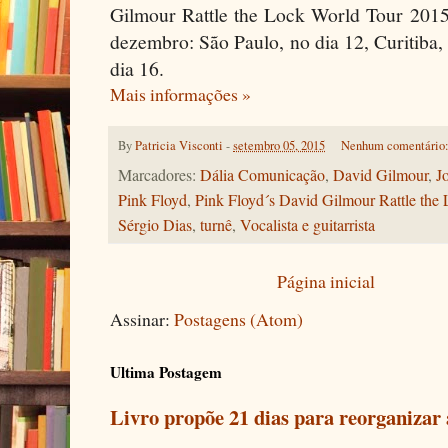
Gilmour Rattle the Lock World Tour 2015
dezembro: São Paulo, no dia 12, Curitiba, 
dia 16.
Mais informações »
By
Patricia Visconti
-
setembro 05, 2015
Nenhum comentário
Marcadores:
Dália Comunicação
,
David Gilmour
,
J
Pink Floyd
,
Pink Floyd´s David Gilmour Rattle the
Sérgio Dias
,
turnê
,
Vocalista e guitarrista
Página inicial
Assinar:
Postagens (Atom)
Ultima Postagem
Livro propõe 21 dias para reorganizar