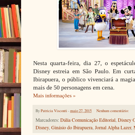
Nesta quarta-feira, dia 27, o espetác
Disney estreia em São Paulo. Em curt
Ibirapuera, o público vivenciará a magi
mais de 50 personagens em cena.
Mais informações »
By
Patricia Visconti
-
maio 27, 2015
Nenhum comentário:
Marcadores:
Dália Comunicação Editorial
,
Disney O
Disney
,
Ginásio do Ibirapuera
,
Jornal Alpha Lazer
,