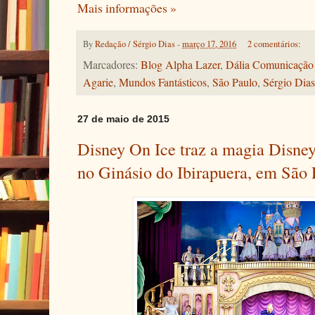
Mais informações »
By
Redação / Sérgio Dias
-
março 17, 2016
2 comentários:
Marcadores:
Blog Alpha Lazer
,
Dália Comunicação 
Agarie
,
Mundos Fantásticos
,
São Paulo
,
Sérgio Dias
27 de maio de 2015
Disney On Ice traz a magia Disne
no Ginásio do Ibirapuera, em São 