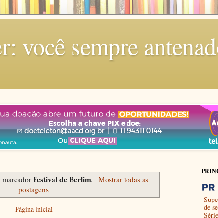
r: você sempre antenad
PRIN
Festival de Berlim
o marcador
.
Mostrar todas as
postagens
Supe
de s
Página inicial
Séri