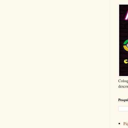
Coloq
desco
Pesqui
Pág