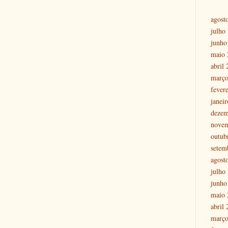
agost
julho
junho
maio 
abril
março
fever
janei
dezem
nove
outub
setem
agost
julho
junho
maio 
abril
março