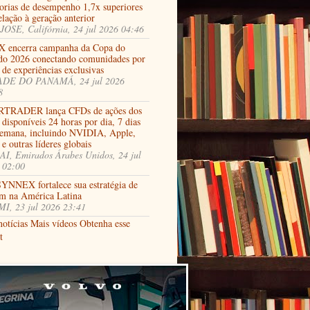
orias de desempenho 1,7x superiores
lação à geração anterior
JOSE, Califórnia, 24 jul 2026 04:46
X encerra campanha da Copa do
o 2026 conectando comunidades por
de experiências exclusivas
DE DO PANAMÁ, 24 jul 2026
8
TRADER lança CFDs de ações dos
isponíveis 24 horas por dia, 7 dias
semana, incluindo NVIDIA, Apple,
e outras líderes globais
I, Emirados Árabes Unidos, 24 jul
 02:00
YNNEX fortalece sua estratégia de
m na América Latina
I, 23 jul 2026 23:41
notícias
Mais vídeos
Obtenha esse
t