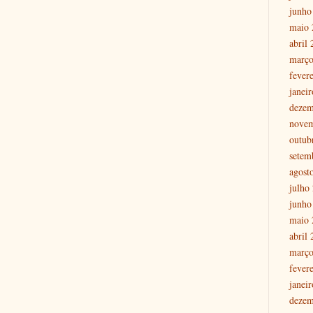
junho
maio 
abril
março
fever
janei
dezem
nove
outub
setem
agost
julho
junho
maio 
abril
março
fever
janei
dezem