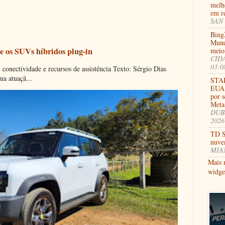
melh
em re
SAN 
Bing
Mund
e os SUVs híbridos plug-in
meio 
CIDA
03:0
onectividade e recursos de assistência Texto: Sérgio Dias
ua atuaçã...
STAR
EUA d
por 
Meta 
DUBA
2026
TD S
nuve
MIAM
Mais 
widge