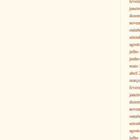
fever
janei
dezem
nove
outub
setem
agost
julho
junho
maio 
abril
março
fever
janei
dezem
nove
outub
setem
agost
julho