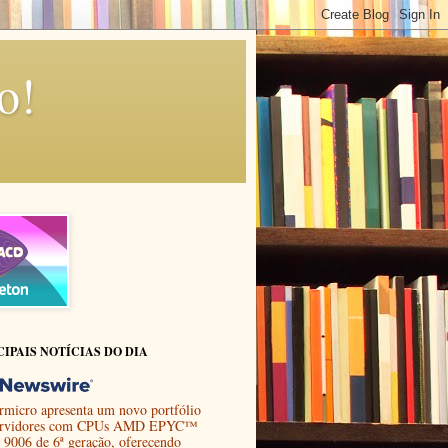
o!
CIPAIS NOTÍCIAS DO DIA
rmicro apresenta um novo portfólio
ervidores com CPUs AMD EPYC™
e 9006 de 6ª geração, oferecendo