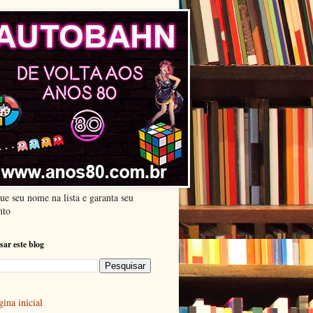
ue seu nome na lista e garanta seu
nto
sar este blog
ina inicial