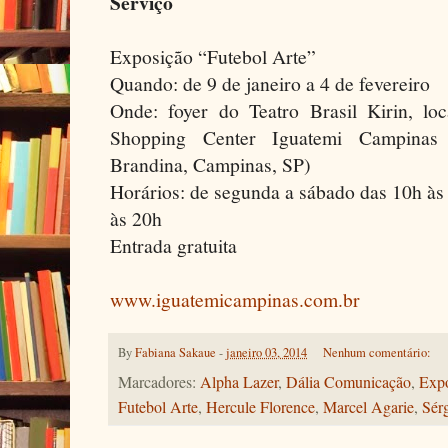
Serviço
Exposição “Futebol Arte”
Quando: de 9 de janeiro a 4 de fevereiro
Onde: foyer do Teatro Brasil Kirin, loc
Shopping Center Iguatemi Campinas 
Brandina, Campinas, SP)
Horários: de segunda a sábado das 10h às
às 20h
Entrada gratuita
www.iguatemicampinas.com.br
By
Fabiana Sakaue
-
janeiro 03, 2014
Nenhum comentário:
Marcadores:
Alpha Lazer
,
Dália Comunicação
,
Exp
Futebol Arte
,
Hercule Florence
,
Marcel Agarie
,
Sér