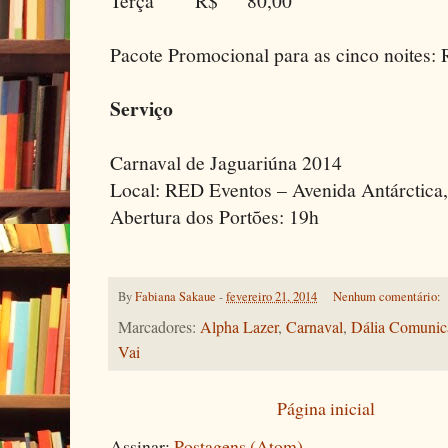
Terça R$ 80,00
Pacote Promocional para as cinco noites: 
Serviço
Carnaval de Jaguariúna 2014
Local: RED Eventos – Avenida Antárctica
Abertura dos Portões: 19h
By
Fabiana Sakaue
-
fevereiro 21, 2014
Nenhum comentário:
Marcadores:
Alpha Lazer
,
Carnaval
,
Dália Comunic
Vai
Página inicial
Assinar:
Postagens (Atom)