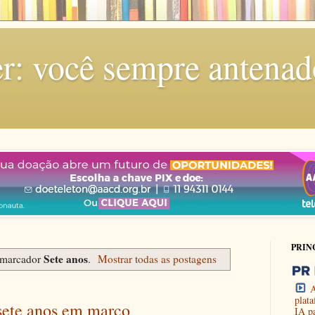
r: você sempre antenad
PRIN
Sete anos
 marcador
.
Mostrar todas as postagens
A
plat
sete anos em março
IA p