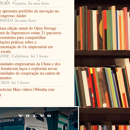
URN, Virgínia, há uma hora
 apresenta portfólio de inovação no
Congresso Andav
PAULO, há uma hora
tima edição anual do Open Storage
it da Supermicro reúne 21 parceiros
cossistema para compartilhar
tações práticas sobre a
ementação de IA empresarial em
 escala.
JOSE, Califórnia, há 3 horas
nidades empresariais da China e dos
fortalecem laços e exploram novas
tunidades de cooperação na cadeia de
imentos.
AGO, há 3 horas
notícias
Mais vídeos
Obtenha esse
t