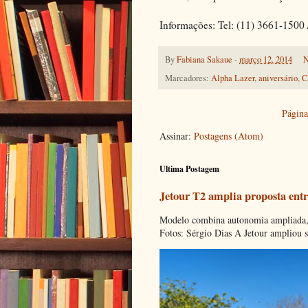
Informações: Tel: (11) 3661-1500
By
Fabiana Sakaue
-
março 12, 2014
N
Marcadores:
Alpha Lazer
,
aniversário
,
C
Página 
Assinar:
Postagens (Atom)
Ultima Postagem
Jetour T2 amplia proposta entr
Modelo combina autonomia ampliada, c
Fotos: Sérgio Dias A Jetour ampliou s