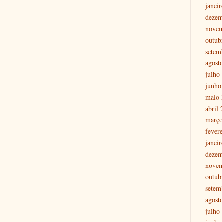
janei
dezem
nove
outub
setem
agost
julho
junho
maio 
abril
março
fever
janei
dezem
nove
outub
setem
agost
julho