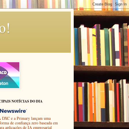
o!
CIPAIS NOTÍCIAS DO DIA
 DXC e a Primary lançam uma
aforma de confiança zero baseada em
ara aplicações de IA empresarial