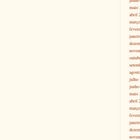
junho
maio 
abril
março
fever
janei
dezem
nove
outub
setem
agost
julho
junho
maio 
abril
março
fever
janei
dezem
nove