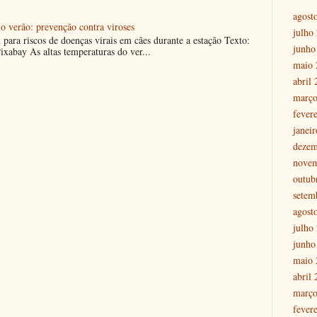
agost
o verão: prevenção contra viroses
julho
m para riscos de doenças virais em cães durante a estação Texto:
junho
ixabay As altas temperaturas do ver...
maio 
abril
março
fever
janei
dezem
nove
outub
setem
agost
julho
junho
maio 
abril
março
fever