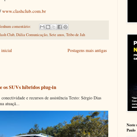
 /
www.clashclub.com.br
enhum comentário:
lash Club
,
Dália Comunicação
,
Sete anos
,
Tribo de Jah
inicial
Postagens mais antigas
e os SUVs híbridos plug-in
onectividade e recursos de assistência Texto: Sérgio Dias
ua atuaçã...
Neste 
Paulo