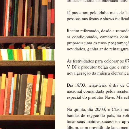
artistas nacionais e internacionais.
Já passaram pelo clube mais de 1
pessoas nas festas e shows realiza
Recém reformado, desde a remodel
ar condicionado, camarotes com 
preparou uma extensa programaçã
novidades, ganha ar de reinaugura
As festividades para celebrar os 
V, DJ e produtor belga que é emb
nova geração da música eletrônica
Dia 18/03, terça-feira, é dia de 
nacional comandada pelos residen
especial do produtor Nave. Marec
Na quinta, dia 20/03, o Clash re
bandas de reggae do país, na vol
tocar seus maiores sucessos e ap
álbum, com previsão de lançament