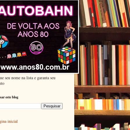
ue seu nome na lista e garanta seu
nto
sar este blog
ina inicial