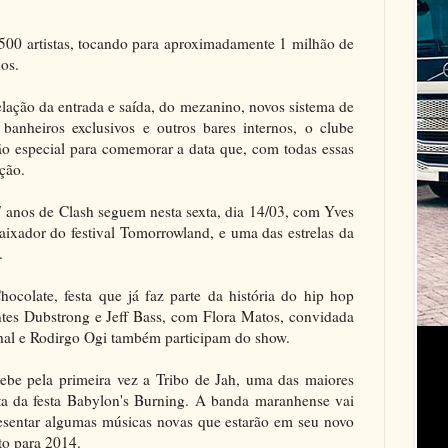
.500 artistas, tocando para aproximadamente 1 milhão de
dos.
ação da entrada e saída, do mezanino, novos sistema de
banheiros exclusivos e outros bares internos, o clube
o especial para comemorar a data que, com todas essas
ção.
07 anos de Clash seguem nesta sexta, dia 14/03, com Yves
aixador do festival Tomorrowland, e uma das estrelas da
.
Chocolate, festa que já faz parte da história do hip hop
tes Dubstrong e Jeff Bass, com Flora Matos, convidada
hal e Rodirgo Ogi também participam do show.
cebe pela primeira vez a Tribo de Jah, uma das maiores
ta da festa Babylon's Burning. A banda maranhense vai
resentar algumas músicas novas que estarão em seu novo
o para 2014.