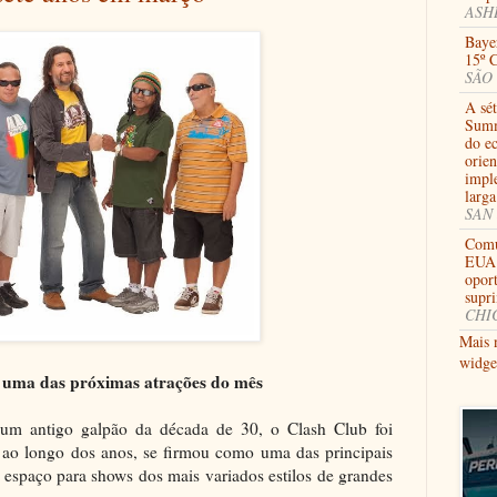
ASHB
Bayer
15º 
SÃO 
A sé
Summ
do e
orien
impl
larga
SAN 
Comu
EUA 
opor
supr
CHIC
Mais 
widge
é uma das próximas atrações do mês
um antigo galpão da década de 30, o Clash Club foi
ao longo dos anos, se firmou como uma das principais
 espaço para shows dos mais variados estilos de grandes