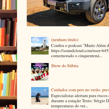
(nenhum título)
Confira o podcast "Muito Além 
https://soundcloud.com/user-64
comemorado o cinquentená...
Show do Súbita
Cuidados com pets no verão: pre
Especialistas alertam para riscos
durante a estação Texto: Sérgio D
temperaturas do ver...