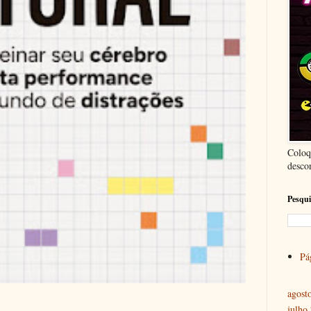
Coloq
desco
Pesqui
Pág
agost
julho