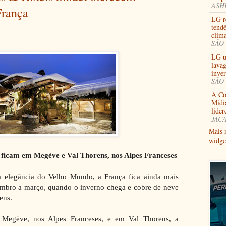
ASHB
França
LG re
tendê
clima
SÃO 
LG u
lavag
inve
SÃO 
A Coo
Mídi
líder
JACA
Mais 
widge
 ficam em Megève e Val Thorens, nos Alpes Franceses
elegância do Velho Mundo, a França fica ainda mais
embro a março, quando o inverno chega e cobre de neve
gens.
m Megève, nos Alpes Franceses, e em Val Thorens, a