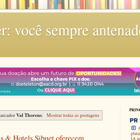
r: você sempre antenad
PRIN
Val Thorens
marcador
.
Mostrar todas as postagens
A
plat
ns & Hotels Sibuet oferecem
IA p