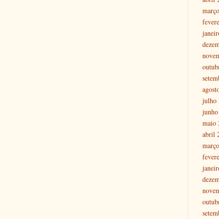
março
fever
janei
dezem
nove
outub
setem
agost
julho
junho
maio 
abril
março
fever
janei
dezem
nove
outub
setem