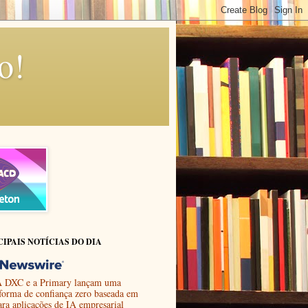
o!
CIPAIS NOTÍCIAS DO DIA
 DXC e a Primary lançam uma
aforma de confiança zero baseada em
ara aplicações de IA empresarial