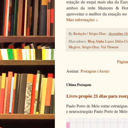
estação de esqui mais alta da Eur
ambos da rede Maisons & Hotel
aproveitar o melhor da estação no
Mais informações »
By
Redação / Sérgio Dias
-
dezembro 14
Marcadores:
Blog Alpha Lazer
,
Dália Co
Megève
,
Sérgio Dias
,
Val Thorens
Página 
Assinar:
Postagens (Atom)
Ultima Postagem
Livro propõe 21 dias para reor
Paulo Porto de Melo reúne estratégias
e neurocirurgião Paulo Porto de Melo 