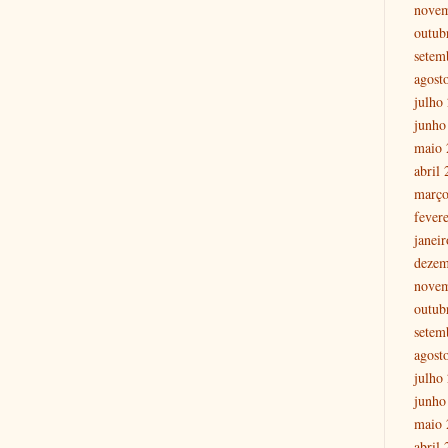
nove
outub
setem
agost
julho
junho
maio 
abril
março
fever
janei
dezem
nove
outub
setem
agost
julho
junho
maio 
abril