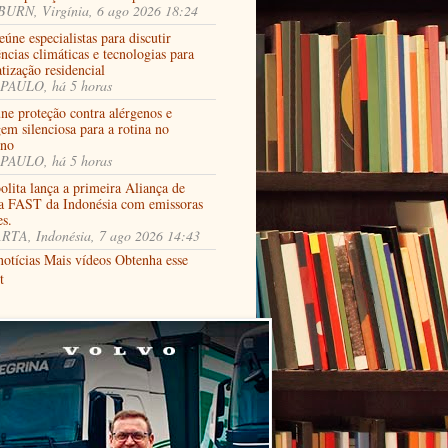
URN, Virgínia, 6 ago 2026 18:24
úne especialistas para discutir
ncias climáticas e tecnologias para
tização residencial
PAULO, há 5 horas
ne proteção contra alérgenos e
em silenciosa para a rotina no
rno
PAULO, há 5 horas
lita lança a primeira Aliança de
a FAST da Indonésia com emissoras
es.
RTA, Indonésia, 7 ago 2026 14:43
notícias
Mais vídeos
Obtenha esse
t