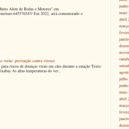
junho
"Muito Além de Rodas e Motores" em
maio 
.com/user-645576547/ Em 2022, será comemorado o
abril
março
fever
janei
dezem
nove
outub
o verão: prevenção contra viroses
setem
m para riscos de doenças virais em cães durante a estação Texto:
ixabay As altas temperaturas do ver...
agost
julho
junho
maio 
abril
março
fever
janei
dezem