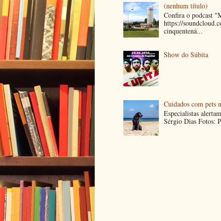
(nenhum título)
Confira o podcast 
https://soundcloud
cinquentená...
Show do Súbita
Cuidados com pets n
Especialistas alerta
Sérgio Dias Fotos: P