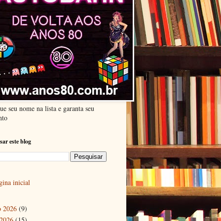
ue seu nome na lista e garanta seu
nto
sar este blog
ina inicial
o 2026
(9)
 2026
(15)