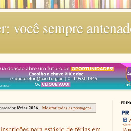
r: você sempre antenad
PRIN
férias 2026
marcador
.
Mostrar todas as postagens
A
plat
inscrições para estágio de férias em
IA p