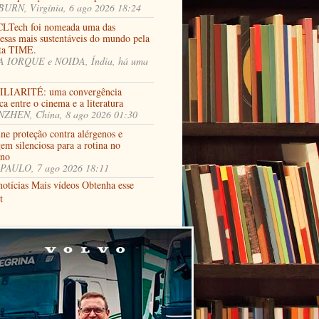
URN, Virgínia, 6 ago 2026 18:24
LTech foi nomeada uma das
esas mais sustentáveis do mundo pela
sta TIME.
 IORQUE e NOIDA, Índia, há uma
LIARITÉ: uma convergência
ca entre o cinema e a literatura
ZHEN, China, 8 ago 2026 01:30
ne proteção contra alérgenos e
em silenciosa para a rotina no
rno
PAULO, 7 ago 2026 18:11
notícias
Mais vídeos
Obtenha esse
t