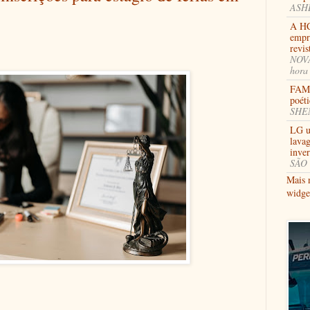
ASHB
A HC
empr
revi
NOVA
hora
FAMI
poéti
SHEN
LG u
lavag
inve
SÃO 
Mais 
widge