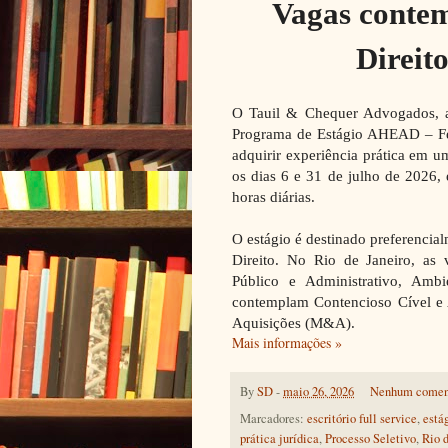
Vagas contem
Direit
O Tauil & Chequer Advogados, as
Programa de Estágio AHEAD – Fér
adquirir experiência prática em um
os dias 6 e 31 de julho de 2026,
horas diárias.
O estágio é destinado preferencial
Direito. No Rio de Janeiro, as v
Público e Administrativo, Ambi
contemplam Contencioso Cível e A
Aquisições (M&A).
Mais informações »
By
SD
-
maio 26, 2026
Nenhum comen
Marcadores:
escritório full service
,
est
prática jurídica
,
Processo Seletivo
,
Rio 