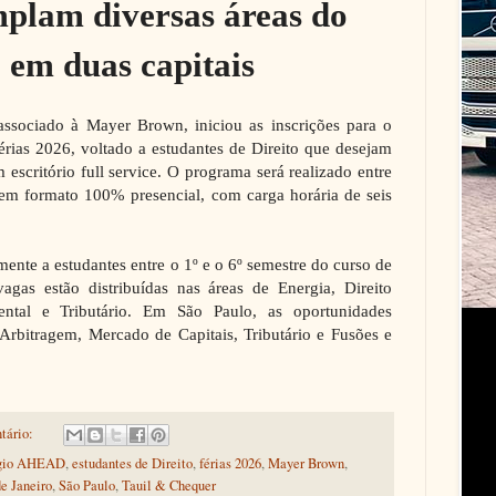
plam diversas áreas do
o em duas capitais
sociado à Mayer Brown, iniciou as inscrições para o
ias 2026, voltado a estudantes de Direito que desejam
 escritório full service. O programa será realizado entre
 em formato 100% presencial, com carga horária de seis
mente a estudantes entre o 1º e o 6º semestre do curso de
agas estão distribuídas nas áreas de Energia, Direito
ental e Tributário. Em São Paulo, as oportunidades
rbitragem, Mercado de Capitais, Tributário e Fusões e
tário:
ágio AHEAD
,
estudantes de Direito
,
férias 2026
,
Mayer Brown
,
de Janeiro
,
São Paulo
,
Tauil & Chequer