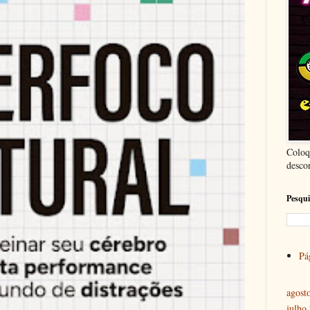
Coloq
desco
Pesqui
Pág
agost
julho