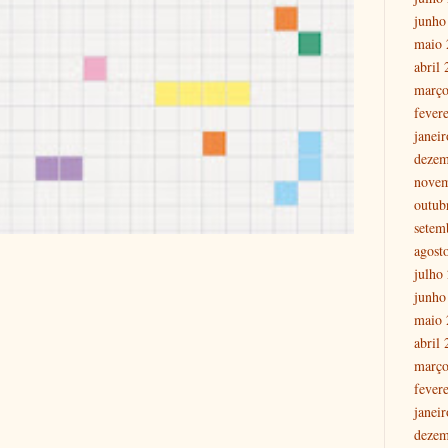
junho
maio 
abril
março
fever
janei
dezem
nove
outub
setem
agost
julho
junho
maio 
abril
março
fever
janei
dezem