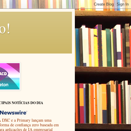
o!
CIPAIS NOTÍCIAS DO DIA
 DXC e a Primary lançam uma
aforma de confiança zero baseada em
ara aplicações de IA empresarial