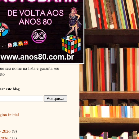
ue seu nome na lista e garanta seu
nto
sar este blog
ina inicial
o 2026
(9)
 2026
(15)