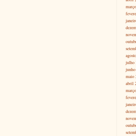
março
fever
janei
dezem
nove
outub
setem
agost
julho
junho
maio 
abril
março
fever
janei
dezem
nove
outub
setem