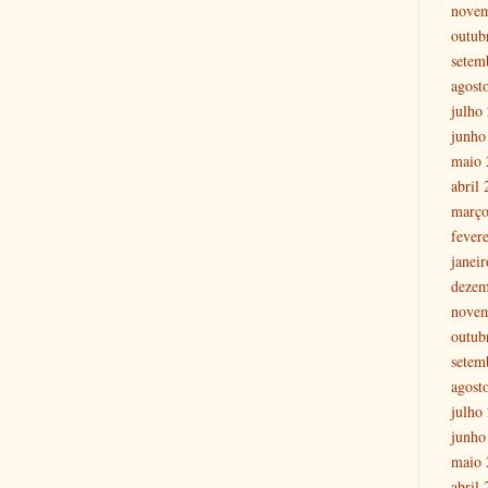
nove
outub
setem
agost
julho
junho
maio 
abril
março
fever
janei
dezem
nove
outub
setem
agost
julho
junho
maio 
abril