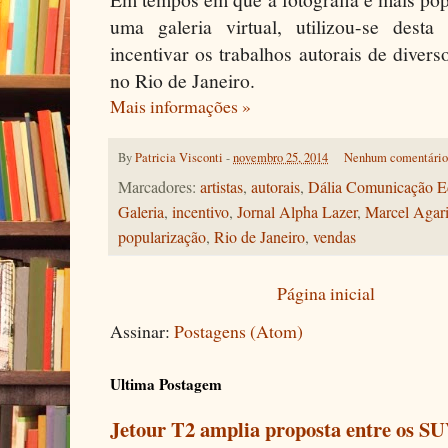
uma galeria virtual, utilizou-se desta 
incentivar os trabalhos autorais de divers
no Rio de Janeiro.
Mais informações »
By
Patricia Visconti
-
novembro 25, 2014
Nenhum comentári
Marcadores:
artistas
,
autorais
,
Dália Comunicação Ed
Galeria
,
incentivo
,
Jornal Alpha Lazer
,
Marcel Agari
popularização
,
Rio de Janeiro
,
vendas
Página inicial
Assinar:
Postagens (Atom)
Ultima Postagem
Jetour T2 amplia proposta entre os SU