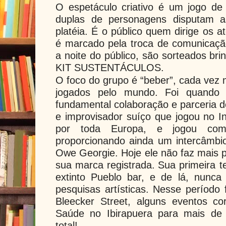
O espetáculo criativo é um jogo de
duplas de personagens disputam a
platéia. É o público quem dirige os a
é marcado pela troca de comunicaçã
a noite do público, são sorteados br
KIT SUSTENTÁCULOS.
O foco do grupo é “beber”, cada vez 
jogados pelo mundo. Foi quando
fundamental colaboração e parceria d
e improvisador suíço que jogou no I
por toda Europa, e jogou c
proporcionando ainda um intercâmbi
Owe Georgie. Hoje ele não faz mais p
sua marca registrada.
Sua primeira 
extinto Pueblo bar, e de lá, nunc
pesquisas artísticas. Nesse períod
Bleecker Street, alguns eventos co
Saúde no Ibirapuera para mais de
total!