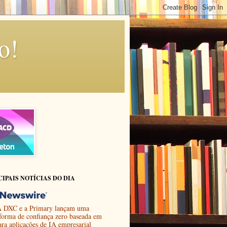
o!
CIPAIS NOTÍCIAS DO DIA
 DXC e a Primary lançam uma
aforma de confiança zero baseada em
ara aplicações de IA empresarial