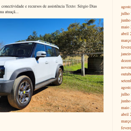
onectividade e recursos de assistência Texto: Sérgio Dias
agost
ua atuaçã...
julho
junho
maio 
abril
março
fever
janei
dezem
nove
outub
setem
agost
julho
junho
maio 
abril
março
fever