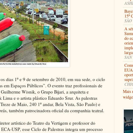
ASHB
Bayer
15º 
SÃO 
A sé
Summ
do e
orien
impl
larga
SAN 
Comu
EUA 
opor
 os dias 1º e 9 de setembro de 2010, em sua sede, o ciclo
supr
CHIC
cas em Espaços Públicos”. O evento traz profissionais de
Mais 
 Guilherme Wisnik, o Grupo Bijari, a arquiteta e
widge
Lima e o artista plástico Eduardo Srur. As palestras
reze de Maio, 240 1º andar, Bela Vista, São Paulo) e
rás, também patrocinadora oficial da companhia teatral.
etor artístico do Teatro da Vertigem e professor do
 ECA-USP, esse Ciclo de Palestras integra um processo