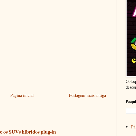
Coloq
desco
Página inicial
Postagem mais antiga
Pesqui
Pág
e os SUVs híbridos plug-in