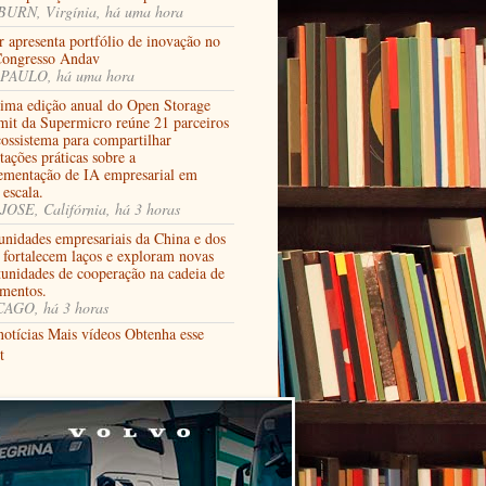
URN, Virgínia, há uma hora
 apresenta portfólio de inovação no
Congresso Andav
PAULO, há uma hora
tima edição anual do Open Storage
it da Supermicro reúne 21 parceiros
cossistema para compartilhar
tações práticas sobre a
ementação de IA empresarial em
 escala.
JOSE, Califórnia, há 3 horas
nidades empresariais da China e dos
fortalecem laços e exploram novas
tunidades de cooperação na cadeia de
imentos.
AGO, há 3 horas
notícias
Mais vídeos
Obtenha esse
t