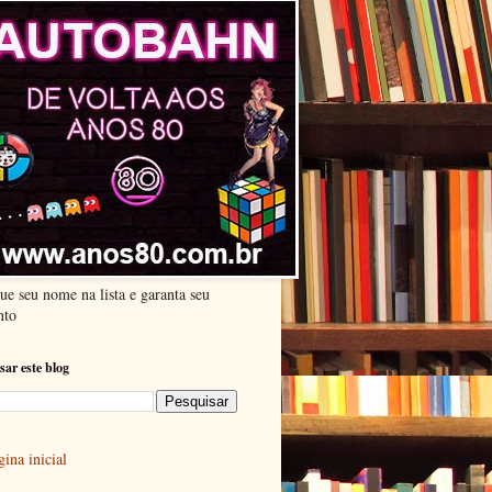
ue seu nome na lista e garanta seu
nto
sar este blog
ina inicial