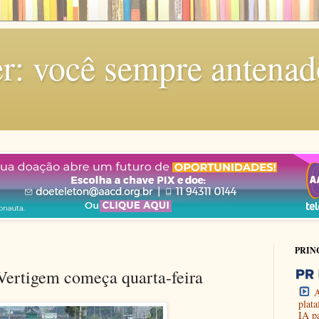
r: você sempre antenad
PRIN
 Vertigem começa quarta-feira
A
plat
IA p