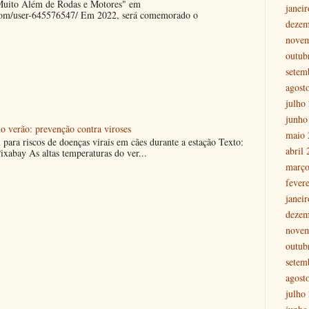
"Muito Além de Rodas e Motores" em
janei
.com/user-645576547/ Em 2022, será comemorado o
dezem
nove
outub
setem
agost
julho
junho
o verão: prevenção contra viroses
maio 
m para riscos de doenças virais em cães durante a estação Texto:
abril
ixabay As altas temperaturas do ver...
março
fever
janei
dezem
nove
outub
setem
agost
julho