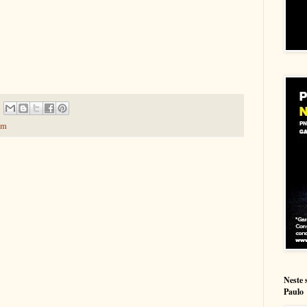
em
Neste 
Paulo