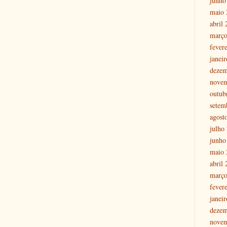
junho
maio 
abril
março
fever
janei
dezem
nove
outub
setem
agost
julho
junho
maio 
abril
março
fever
janei
dezem
nove