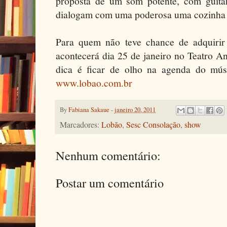
proposta de um som potente, com guitar
dialogam com uma poderosa uma cozinha d
Para quem não teve chance de adquirir
acontecerá dia 25 de janeiro no Teatro A
dica é ficar de olho na agenda do músi
www.lobao.com.br
By
Fabiana Sakaue
-
janeiro 20, 2011
Marcadores:
Lobão
,
Sesc Consolação
,
show
Nenhum comentário:
Postar um comentário