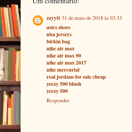
Um comentário:
zzyytt
31 de maio de 2018 às 03:33
asics shoes
nba jerseys
birkin bag
nike air max
nike air max 90
nike air max 2017
nike mercurial
real jordans for sale cheap
yeezy 500 blush
yeezy 500
Responder