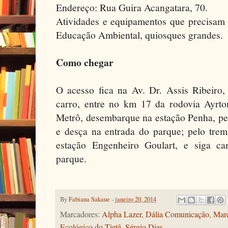
Endereço: Rua Guira Acangatara, 70.
Atividades e equipamentos que precisam
Educação Ambiental, quiosques grandes.
Como chegar
O acesso fica na Av. Dr. Assis Ribeiro,
carro, entre no km 17 da rodovia Ayrto
Metrô, desembarque na estação Penha, pe
e desça na entrada do parque; pelo tr
estação Engenheiro Goulart, e siga c
parque.
By
Fabiana Sakaue
-
janeiro 20, 2014
Marcadores:
Alpha Lazer
,
Dália Comunicação
,
Marc
Ecológico do Tietê
,
Sérgio Dias