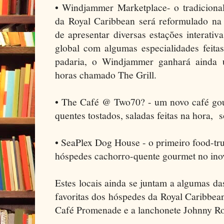
• Windjammer Marketplace- o tradicional 
da Royal Caribbean será reformulado n
de apresentar diversas estações interati
global com algumas especialidades feita
padaria, o Windjammer ganhará ainda 
horas chamado The Grill.
• The Café @ Two70? - um novo café gou
quentes tostados, saladas feitas na hora, s
• SeaPlex Dog House - o primeiro food-tr
hóspedes cachorro-quente gourmet no ino
Estes locais ainda se juntam a algumas da
favoritas dos hóspedes da Royal Caribbea
Café Promenade e a lanchonete Johnny Roc