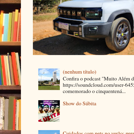
(nenhum título)
Confira o podcast "Muito Além 
https://soundcloud.com/user-64
comemorado o cinquentená...
Show do Súbita
Cuidados com pets no verão: pre