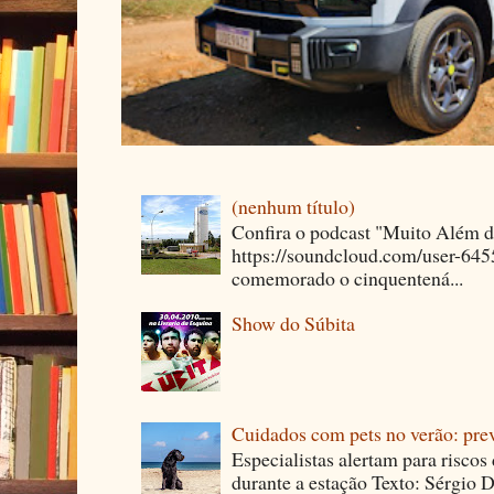
(nenhum título)
Confira o podcast "Muito Além 
https://soundcloud.com/user-64
comemorado o cinquentená...
Show do Súbita
Cuidados com pets no verão: pre
Especialistas alertam para riscos
durante a estação Texto: Sérgio D