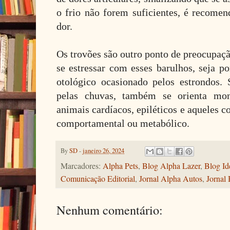
o frio não forem suficientes, é recomen
dor.
Os trovões são outro ponto de preocupaçã
se estressar com esses barulhos, seja p
otológico ocasionado pelos estrondos.
pelas chuvas, também se orienta mo
animais cardíacos, epiléticos e aqueles c
comportamental ou metabólico.
By
SD
-
janeiro 26, 2024
Marcadores:
Alpha Pets
,
Blog Alpha Lazer
,
Blog Id
Comunicação Editorial
,
Jornal Alpha Autos
,
Jornal 
Nenhum comentário: