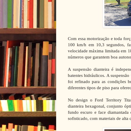
Com essa motorização e toda força 
100 km/h em 10,3 segundos, fa
velocidade máxima limitada em 18
números que garantem boa autonom
A suspensão dianteira é indepe
batentes hidráulicos. A suspensão
foi refinado para as condições b
diferentes tipos de piso para ofere
No design o Ford Territory Ti
dianteira hexagonal, conjunto óp
fundo escuro e face diamantada
sofisticado, com materiais de alta