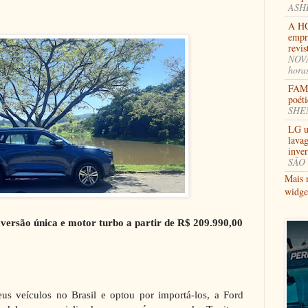
ASHB
A HC
empr
revi
NOVA
hora
FAMI
poéti
SHEN
LG u
lavag
inve
SÃO 
Mais 
widge
versão única e motor turbo a partir de R$ 209.990,00
us veículos no Brasil e optou por importá-los, a Ford