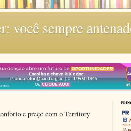
r: você sempre antenad
PRIN
conforto e preço com o Territory
A
plat
IA p