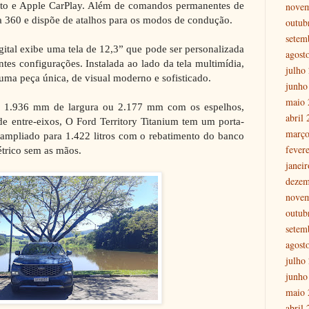
to e Apple CarPlay. Além de comandos permanentes de
nove
ra 360 e dispõe de atalhos para os modos de condução.
outub
setem
ital exibe uma tela de 12,3” que pode ser personalizada
agost
tes configurações. Instalada ao lado da tela multimídia,
julho
ma peça única, de visual moderno e sofisticado.
junho
maio 
1.936 mm de largura ou 2.177 mm com os espelhos,
abril
 entre-eixos, O Ford Territory Titanium tem um porta-
março
r ampliado para 1.422 litros com o rebatimento do banco
fever
étrico sem as mãos.
janei
dezem
nove
outub
setem
agost
julho
junho
maio 
abril