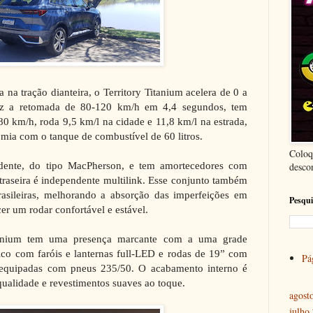
na tração dianteira, o Territory Titanium acelera de 0 a
z a retomada de 80-120 km/h em 4,4 segundos, tem
0 km/h, roda 9,5 km/l na cidade e 11,8 km/l na estrada,
ia com o tanque de combustível de 60 litros.
Coloq
ndente, do tipo MacPherson, e tem amortecedores com
desco
 traseira é independente multilink. Esse conjunto também
rasileiras, melhorando a absorção das imperfeições em
Pesqui
cer um rodar confortável e estável.
tanium tem uma presença marcante com a uma grade
tico com faróis e lanternas full-LED e rodas de 19” com
Pág
 equipadas com pneus 235/50. O acabamento interno é
 qualidade e revestimentos suaves ao toque.
agost
julho