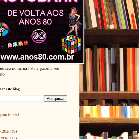
ue seu nome na lista e garanta seu
nto
sar este blog
ina inicial
o 2026
(9)
 2026
(15)