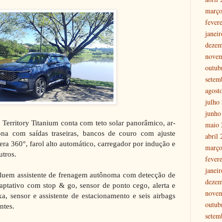
março
fever
janei
dezem
nove
outub
setem
agost
julho
junho
 Territory Titanium conta com teto solar panorâmico, ar-
maio 
ona com saídas traseiras, bancos de couro com ajuste
abril
mera 360°, farol alto automático, carregador por indução e
março
utros.
fever
janei
cluem assistente de frenagem autônoma com detecção de
dezem
daptativo com stop & go, sensor de ponto cego, alerta e
nove
a, sensor e assistente de estacionamento e seis airbags
outub
ntes.
setem