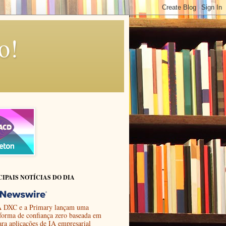
o!
CIPAIS NOTÍCIAS DO DIA
 DXC e a Primary lançam uma
aforma de confiança zero baseada em
ara aplicações de IA empresarial