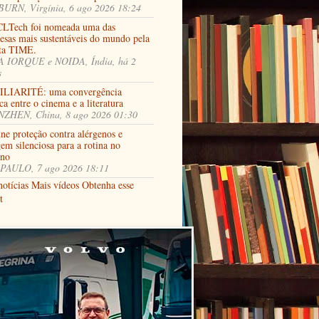
URN, Virgínia, 6 ago 2026 18:24
LTech foi nomeada uma das
esas mais sustentáveis do mundo pela
sta TIME.
 IORQUE e NOIDA, Índia, há 2
s
LIARITÉ: uma convergência
ca entre o cinema e a literatura
ZHEN, China, 8 ago 2026 01:30
ne proteção contra alérgenos e
em silenciosa para a rotina no
rno
PAULO, 7 ago 2026 18:11
notícias
Mais vídeos
Obtenha esse
t