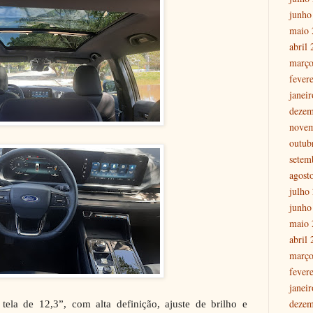
junho
maio 
abril
março
fever
janei
dezem
nove
outub
setem
agost
julho
junho
maio 
abril
março
fever
janei
dezem
tela de 12,3”, com alta definição, ajuste de brilho e