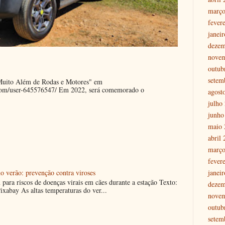
março
fever
janei
dezem
nove
outub
setem
"Muito Além de Rodas e Motores" em
.com/user-645576547/ Em 2022, será comemorado o
agost
julho
junho
maio 
abril
março
fever
janei
o verão: prevenção contra viroses
m para riscos de doenças virais em cães durante a estação Texto:
dezem
ixabay As altas temperaturas do ver...
nove
outub
setem