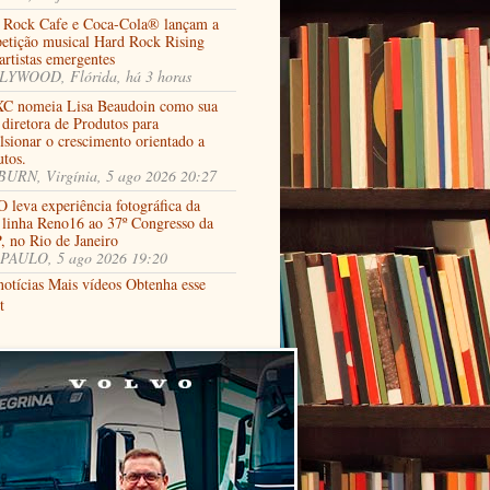
 Rock Cafe e Coca-Cola® lançam a
etição musical Hard Rock Rising
artistas emergentes
YWOOD, Flórida, há 3 horas
C nomeia Lisa Beaudoin como sua
diretora de Produtos para
lsionar o crescimento orientado a
utos.
URN, Virgínia, 5 ago 2026 20:27
 leva experiência fotográfica da
 linha Reno16 ao 37º Congresso da
, no Rio de Janeiro
PAULO, 5 ago 2026 19:20
notícias
Mais vídeos
Obtenha esse
t