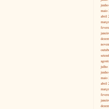
junho
maio 
abril
março
fever
janei
dezem
nove
outub
setem
agost
julho
junho
maio 
abril
março
fever
janei
dezem