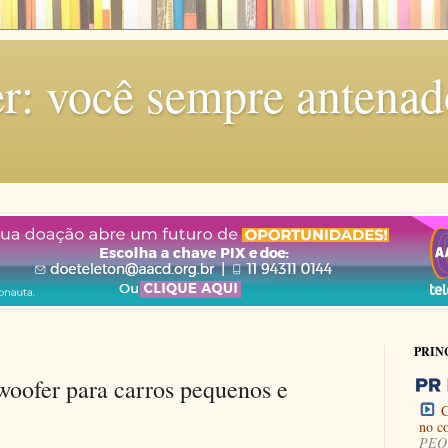
r: você sempre antenad
PRIN
woofer para carros pequenos e
C
no c
PEQU