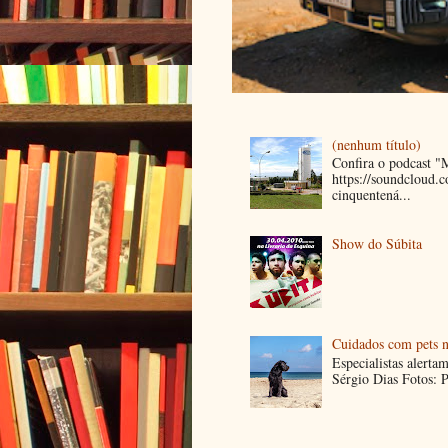
(nenhum título)
Confira o podcast 
https://soundcloud
cinquentená...
Show do Súbita
Cuidados com pets n
Especialistas alerta
Sérgio Dias Fotos: P