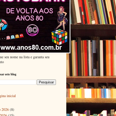
ue seu nome na lista e garanta seu
nto
sar este blog
ina inicial
o 2026
(8)
 2026
(15)