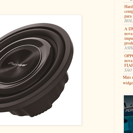
Hard
comp
para 
HOLL
A DX
nova 
impu
prod
ASHB
OPPO
nova
FIAP
SÃO 
Mais 
widge