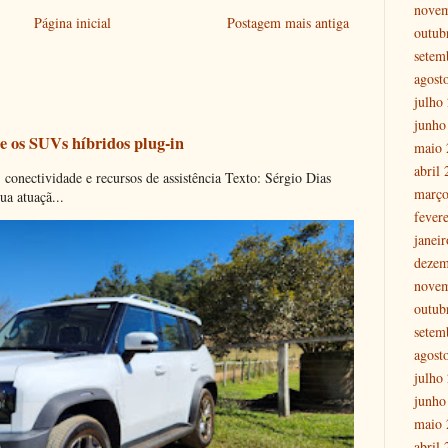
nove
Página inicial
Postagem mais antiga
outub
setem
agost
julho
junho
e os SUVs híbridos plug-in
maio 
abril
onectividade e recursos de assistência Texto: Sérgio Dias
março
ua atuaçã...
fever
janei
dezem
nove
outub
setem
agost
julho
junho
maio 
abril