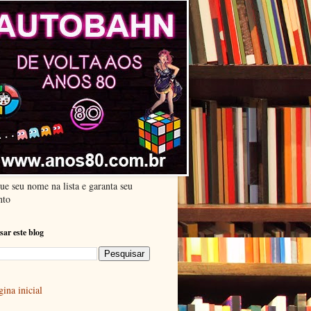
ue seu nome na lista e garanta seu
nto
sar este blog
ina inicial