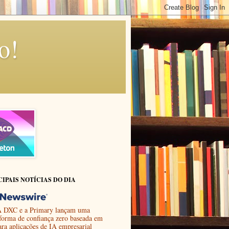
o!
CIPAIS NOTÍCIAS DO DIA
 DXC e a Primary lançam uma
aforma de confiança zero baseada em
ara aplicações de IA empresarial