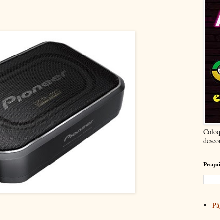
Coloq
desco
Pesqui
Pág