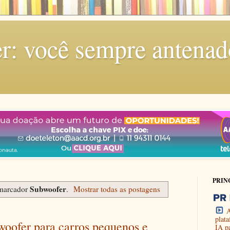
r: você sempre antenad
PRIN
Subwoofer
marcador
.
Mostrar todas as postagens
A
plat
woofer para carros pequenos e
IA p