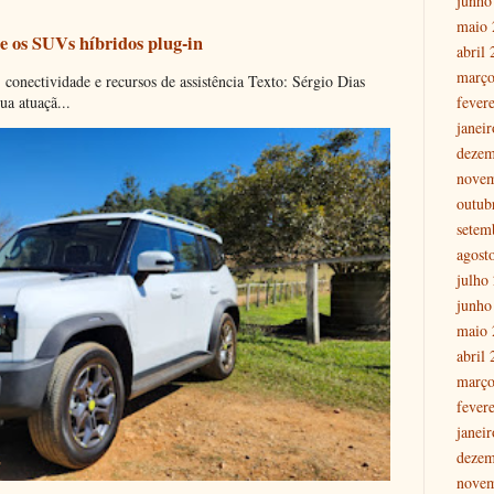
junho
maio 
e os SUVs híbridos plug-in
abril
março
onectividade e recursos de assistência Texto: Sérgio Dias
ua atuaçã...
fever
janei
dezem
nove
outub
setem
agost
julho
junho
maio 
abril
março
fever
janei
dezem
nove