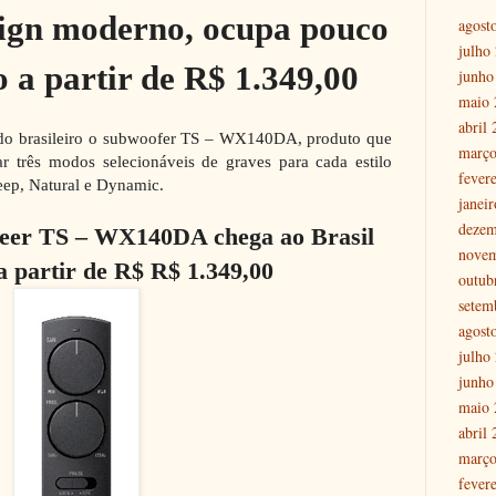
ign moderno, ocupa pouco
agost
julho
o a partir de R$ 1.349,00
junho
maio 
abril
ado brasileiro o subwoofer TS – WX140DA, produto que
março
r três modos selecionáveis de graves para cada estilo
fever
eep, Natural e Dynamic.
janei
dezem
neer TS – WX140DA chega ao Brasil
nove
 partir de R$ R$ 1.349,00
outub
setem
agost
julho
junho
maio 
abril
março
fever