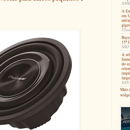
ASHB
A En
em U
infra
giga
Ulan
Bayer
15º 
SÃO 
A sé
Summ
do e
orien
impl
larga
SAN 
Mais 
widge