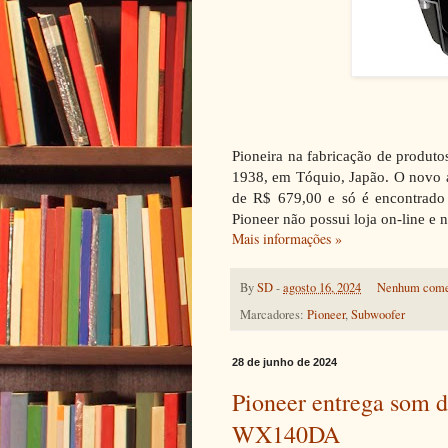
Pioneira na fabricação de produto
1938, em Tóquio, Japão. O novo 
de R$ 679,00 e só é encontrado e
Pioneer não possui loja on-line e 
Mais informações »
By
SD
-
agosto 16, 2024
Nenhum come
Marcadores:
Pioneer
,
Subwoofer
28 de junho de 2024
Pioneer entrega som 
WX140DA