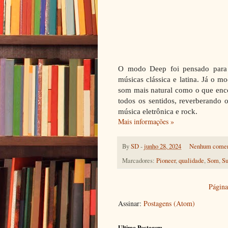
O modo Deep foi pensado para 
músicas clássica e latina. Já o m
som mais natural como o que enc
todos os sentidos, reverberando 
música eletrônica e rock.
Mais informações »
By
SD
-
junho 28, 2024
Nenhum comen
Marcadores:
Pioneer
,
qualidade
,
Som
,
Su
Página 
Assinar:
Postagens (Atom)
Ultima Postagem