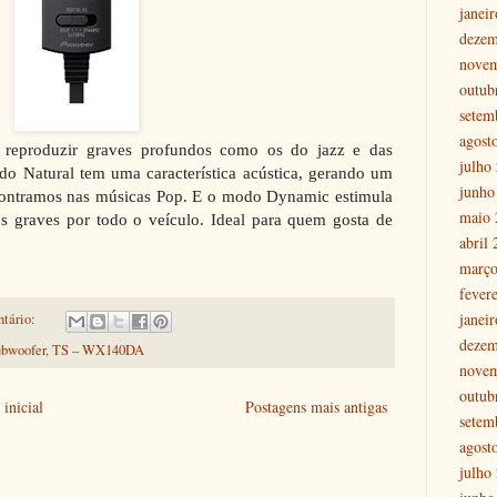
janei
dezem
nove
outub
setem
agost
reproduzir graves profundos como os do jazz e das
julho
odo Natural tem uma característica acústica, gerando um
junho
ontramos nas músicas Pop. E o modo Dynamic estimula
maio 
os graves por todo o veículo. Ideal para quem gosta de
abril
março
fever
janei
tário:
dezem
bwoofer
,
TS – WX140DA
nove
outub
inicial
Postagens mais antigas
setem
agost
julho