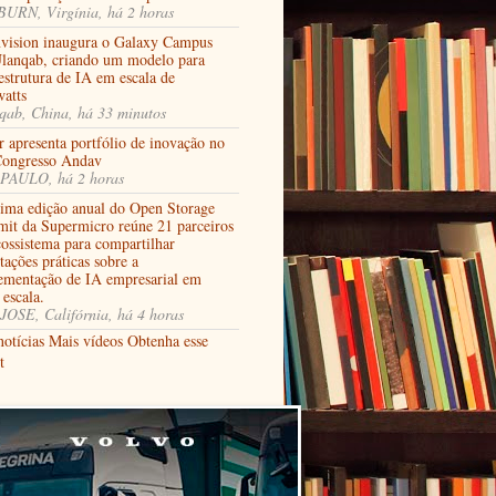
URN, Virgínia, há 2 horas
vision inaugura o Galaxy Campus
lanqab, criando um modelo para
estrutura de IA em escala de
watts
qab, China, há 33 minutos
 apresenta portfólio de inovação no
Congresso Andav
PAULO, há 2 horas
tima edição anual do Open Storage
it da Supermicro reúne 21 parceiros
cossistema para compartilhar
tações práticas sobre a
ementação de IA empresarial em
 escala.
JOSE, Califórnia, há 4 horas
notícias
Mais vídeos
Obtenha esse
t