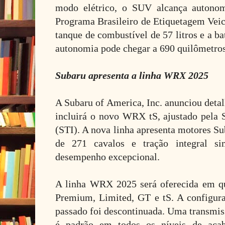
modo elétrico, o SUV alcança autonom
Programa Brasileiro de Etiquetagem Ve
tanque de combustível de 57 litros e a ba
autonomia pode chegar a 690 quilômetro
Subaru apresenta a linha WRX 2025
A Subaru of America, Inc. anunciou deta
incluirá o novo WRX tS, ajustado pela S
(STI). A nova linha apresenta motores S
de 271 cavalos e tração integral sim
desempenho excepcional.
A linha WRX 2025 será oferecida em qu
Premium, Limited, GT e tS. A configu
passado foi descontinuada. Uma transmis
é padrão em todos os níveis de aca