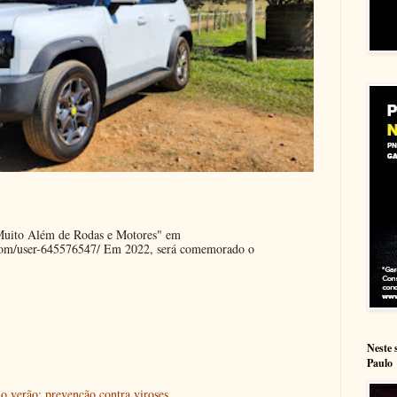
"Muito Além de Rodas e Motores" em
.com/user-645576547/ Em 2022, será comemorado o
Neste 
Paulo
o verão: prevenção contra viroses