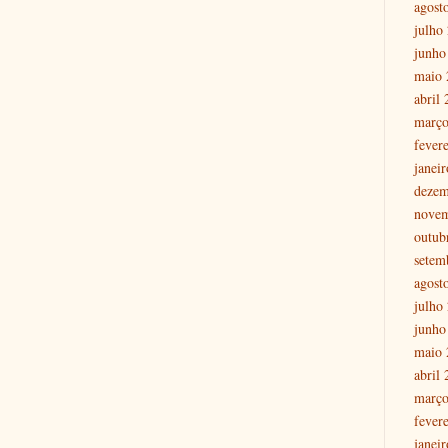
agost
julho
junho
maio 
abril
março
fever
janei
dezem
nove
outub
setem
agost
julho
junho
maio 
abril
março
fever
janei