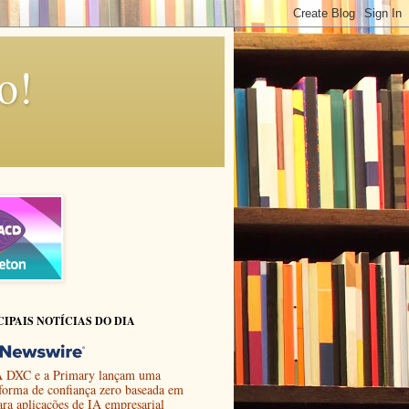
o!
CIPAIS NOTÍCIAS DO DIA
 DXC e a Primary lançam uma
aforma de confiança zero baseada em
ara aplicações de IA empresarial