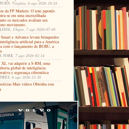
URN, Virgínia, 6 ago 2026 18:24
ise da FP Markets: O iene japonês
ntra-se em uma encruzilhada
anto os mercados avaliam seu
imo movimento.
SSOL, Chipre, 7 ago 2026 07:48
 Smart e Advance levam brinquedos
nteligência artificial para a América
na com o lançamento de BUBU, a
ja
 YORK, 7 ago 2026 02:14
XL vai adquirir a S-RM, uma
ltoria global de inteligência
rativa e segurança cibernética
RES, 6 ago 2026 23:30
notícias
Mais vídeos
Obtenha esse
t