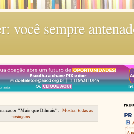
r: você sempre antenad
PRIN
"Mais que Dilmais"
 marcador
.
Mostrar todas as
postagens
A
plat
IA p