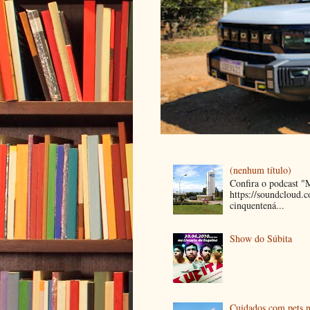
(nenhum título)
Confira o podcast 
https://soundcloud
cinquentená...
Show do Súbita
Cuidados com pets n