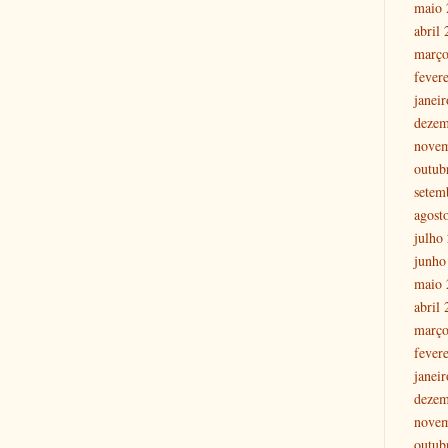
maio 
abril
março
fever
janei
dezem
nove
outub
setem
agost
julho
junho
maio 
abril
março
fever
janei
dezem
nove
outub