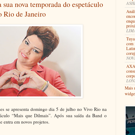
a sua nova temporada do espetáculo
ASHB
Anál
 Rio de Janeiro
enco
enqu
próx
LIMA
Tuya
com i
Lati
coru
NOVA
AXA 
consu
corpo
LOND
Mais 
widge
es se apresenta domingo dia 5 de julho no Vivo Rio na
táculo “Mais que Dilmais”. Após sua saída da Band o
 e entra em novos projetos.