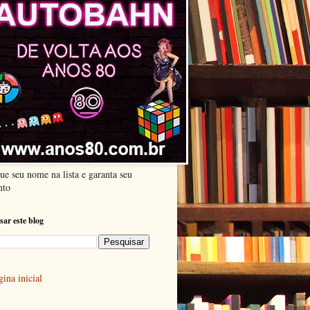
ue seu nome na lista e garanta seu
nto
sar este blog
ina inicial