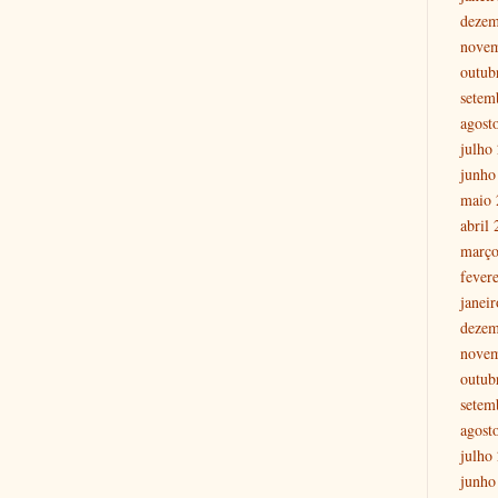
dezem
nove
outub
setem
agost
julho
junho
maio 
abril
março
fever
janei
dezem
nove
outub
setem
agost
julho
junho