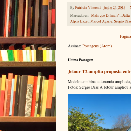
By
Patricia Visconti
-
junho 24, 2015
Marcadores:
"Mais que Dilmais"
,
Dália
Alpha Lazer
,
Marcel Agarie
,
Sérgio Dia
Página 
Assinar:
Postagens (Atom)
Ultima Postagem
Jetour T2 amplia proposta entr
Modelo combina autonomia ampliada, c
Fotos: Sérgio Dias A Jetour ampliou s