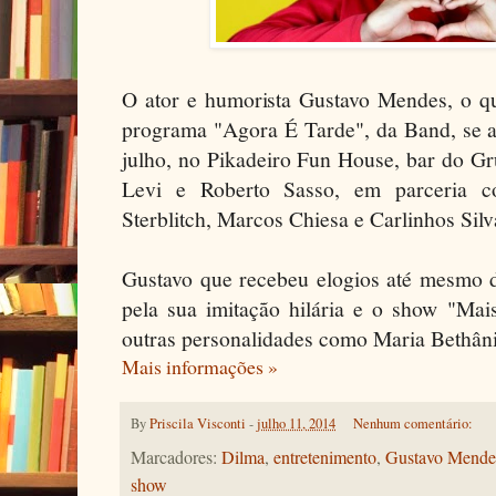
O ator e humorista Gustavo Mendes, o qu
programa "Agora É Tarde", da Band, se a
julho, no Pikadeiro Fun House, bar do G
Levi e Roberto Sasso, em parceria 
Sterblitch, Marcos Chiesa e Carlinhos Sil
Gustavo que recebeu elogios até mesmo d
pela sua imitação hilária e o show "Mai
outras personalidades como Maria Bethâni
Mais informações »
By
Priscila Visconti
-
julho 11, 2014
Nenhum comentário:
Marcadores:
Dilma
,
entretenimento
,
Gustavo Mende
show