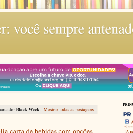
r: você sempre antenad
PRIN
Black Week
marcador
.
Mostrar todas as postagens
A
plat
lia carta de bebidas com opções
IA p