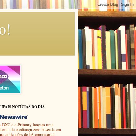
o!
CIPAIS NOTÍCIAS DO DIA
 DXC e a Primary lançam uma
aforma de confiança zero baseada em
ara aplicações de IA empresarial