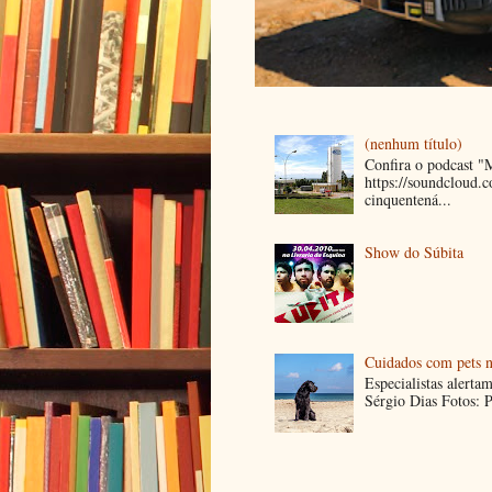
(nenhum título)
Confira o podcast 
https://soundcloud
cinquentená...
Show do Súbita
Cuidados com pets n
Especialistas alerta
Sérgio Dias Fotos: P