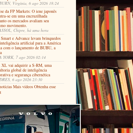
URN, Virgínia, 6 ago 2026 18:24
ise da FP Markets: O iene japonês
ntra-se em uma encruzilhada
anto os mercados avaliam seu
imo movimento.
SSOL, Chipre, há uma hora
 Smart e Advance levam brinquedos
nteligência artificial para a América
na com o lançamento de BUBU, a
ja
 YORK, 7 ago 2026 02:14
XL vai adquirir a S-RM, uma
ltoria global de inteligência
rativa e segurança cibernética
RES, 6 ago 2026 23:30
notícias
Mais vídeos
Obtenha esse
t