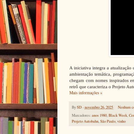
A iniciativa integra a atualização
ambientação temática, programaçã
chegam com nomes inspirados em 
retrô que caracteriza o Projeto A
Mais informações »
By
SD
-
novembro 26, 2025
Nenhum c
Marcadores:
anos 1980
,
Black Week
,
Ce
Projeto Autobahn
,
São Paulo
,
vinho