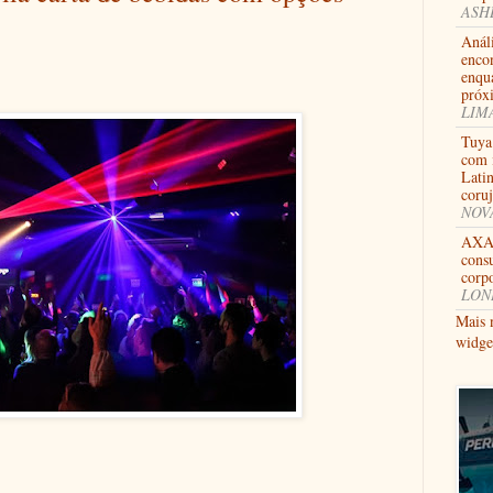
ASHB
Anál
enco
enqu
próx
LIMA
Tuya
com i
Lati
coru
NOVA
AXA 
consu
corpo
LOND
Mais 
widge