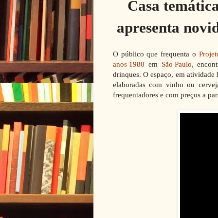
Casa temática
apresenta novid
O público que frequenta o
Proje
anos 1980
em
São Paulo
, encon
drinques. O espaço, em atividade 
elaboradas com vinho ou cervej
frequentadores e com preços a par