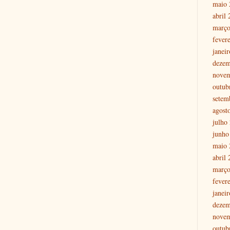
maio 
abril
março
fever
janei
dezem
nove
outub
setem
agost
julho
junho
maio 
abril
março
fever
janei
dezem
nove
outub