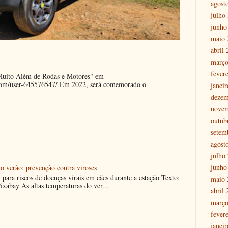
agost
julho
junho
maio 
abril
março
fever
"Muito Além de Rodas e Motores" em
.com/user-645576547/ Em 2022, será comemorado o
janei
dezem
nove
outub
setem
agost
julho
junho
o verão: prevenção contra viroses
m para riscos de doenças virais em cães durante a estação Texto:
maio 
ixabay As altas temperaturas do ver...
abril
março
fever
janei