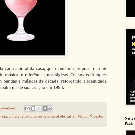
 da carta autoral da casa, que mantém a proposta de unir
o musical e referências nostálgicas. Os novos drinques
bandas e músicas da década, reforçando a identidade
utobahn desde sua criação em 1993.
omentário:
rveja
,
cultura retrô
,
drinques sem destilado
,
Lillet
,
Marcos Vicente
,
Neste 
Paulo