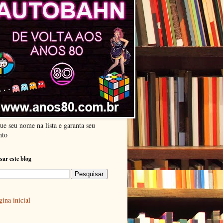
ue seu nome na lista e garanta seu
nto
sar este blog
ina inicial