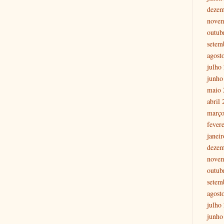
dezem
nove
outub
setem
agost
julho
junho
maio 
abril
março
fever
janei
dezem
nove
outub
setem
agost
julho
junho