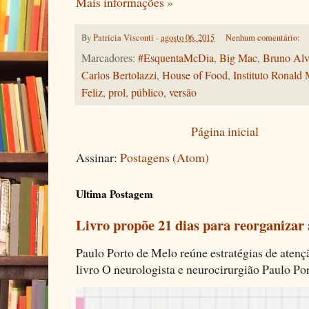
Mais informações »
By
Patricia Visconti
-
agosto 06, 2015
Nenhum comentário:
Marcadores:
#EsquentaMcDia
,
Big Mac
,
Bruno Alv
Carlos Bertolazzi
,
House of Food
,
Instituto Ronal
Feliz
,
prol
,
público
,
versão
Página inicial
Assinar:
Postagens (Atom)
Ultima Postagem
Livro propõe 21 dias para reorganizar
Paulo Porto de Melo reúne estratégias de aten
livro O neurologista e neurocirurgião Paulo Por