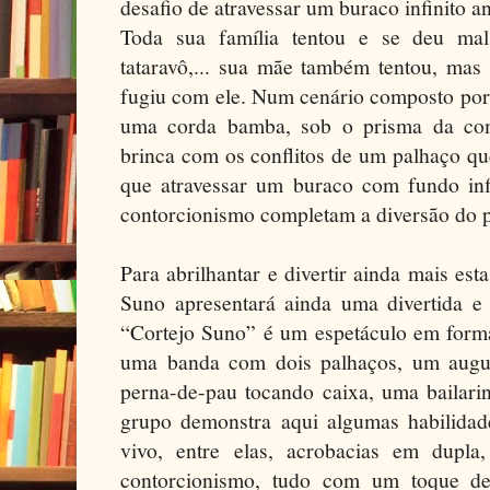
desafio de atravessar um buraco infinito
Toda sua família tentou e se deu mal
tataravô,... sua mãe também tentou, mas
fugiu com ele. Num cenário composto por
uma corda bamba, sob o prisma da comi
brinca com os conflitos de um palhaço que 
que atravessar um buraco com fundo in
contorcionismo completam a diversão do p
Para abrilhantar e divertir ainda mais est
Suno apresentará ainda uma divertida e 
“Cortejo Suno” é um espetáculo em forma
uma banda com dois palhaços, um augu
perna-de-pau tocando caixa, uma bailari
grupo demonstra aqui algumas habilida
vivo, entre elas, acrobacias em dupla,
contorcionismo, tudo com um toque de