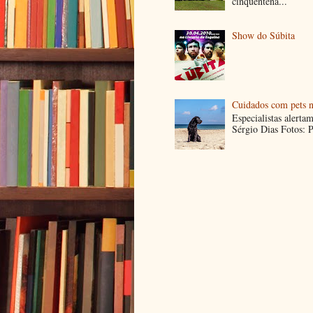
cinquentená...
Show do Súbita
Cuidados com pets n
Especialistas alerta
Sérgio Dias Fotos: P