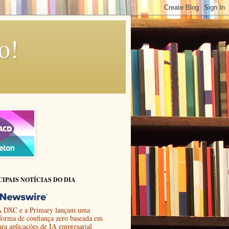
o!
CIPAIS NOTÍCIAS DO DIA
 DXC e a Primary lançam uma
aforma de confiança zero baseada em
ara aplicações de IA empresarial