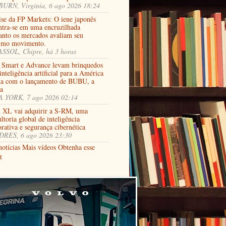
URN, Virgínia, 6 ago 2026 18:24
ise da FP Markets: O iene japonês
ntra-se em uma encruzilhada
anto os mercados avaliam seu
imo movimento.
SSOL, Chipre, há 3 horas
 Smart e Advance levam brinquedos
nteligência artificial para a América
na com o lançamento de BUBU, a
ja
 YORK, 7 ago 2026 02:14
XL vai adquirir a S-RM, uma
ltoria global de inteligência
rativa e segurança cibernética
RES, 6 ago 2026 23:30
notícias
Mais vídeos
Obtenha esse
t