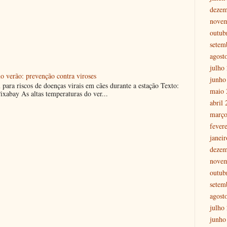
dezem
nove
outub
setem
agost
julho
o verão: prevenção contra viroses
junho
m para riscos de doenças virais em cães durante a estação Texto:
maio 
ixabay As altas temperaturas do ver...
abril
março
fever
janei
dezem
nove
outub
setem
agost
julho
junho