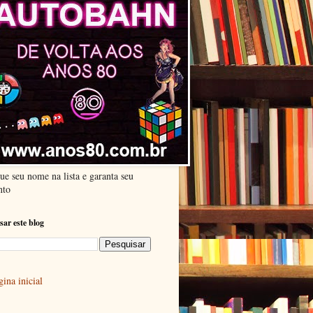
ue seu nome na lista e garanta seu
nto
sar este blog
ina inicial