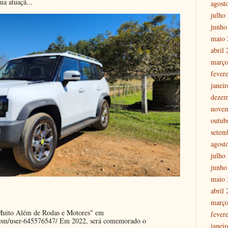
ua atuaçã...
agost
julho
junho
maio 
abril
março
fever
janei
dezem
nove
outub
setem
agost
julho
junho
maio 
abril
março
"Muito Além de Rodas e Motores" em
fever
.com/user-645576547/ Em 2022, será comemorado o
janei