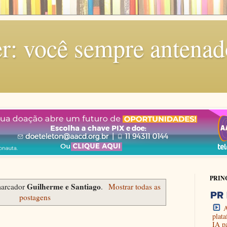
r: você sempre antenad
PRIN
Guilherme e Santiago
marcador
.
Mostrar todas as
postagens
A
plat
IA p