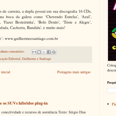
 de carreira, a dupla possui em sua discografia 16 CDs,
a boca da galera como ‘Chovendo Estrelas’, ‘Azul’,
 ‘Fazer Besteirinha’, ‘Bolo Doido’, ‘Triste e Alegre’,
afada, Cachorra, Bandida’, e muito mais!
e’: www.guilhermeesantiago.com.br
nhum comentário:
cação Editorial
,
Guilherme e Santiago
Coloq
desco
inicial
Postagens mais antigas
Pesqui
e os SUVs híbridos plug-in
Pág
onectividade e recursos de assistência Texto: Sérgio Dias