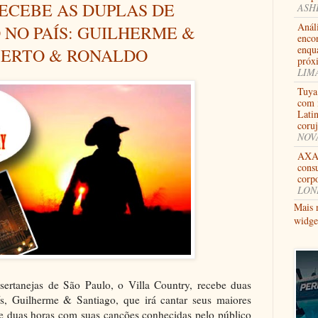
ECEBE AS DUPLAS DE
ASHB
Anál
 NO PAÍS: GUILHERME &
enco
enqu
BERTO & RONALDO
próx
LIMA
Tuya
com i
Lati
coru
NOVA
AXA 
consu
corpo
LOND
Mais 
widge
sertanejas de São Paulo, o Villa Country, recebe duas
s, Guilherme & Santiago, que irá cantar seus maiores
e duas horas com suas canções conhecidas pelo público