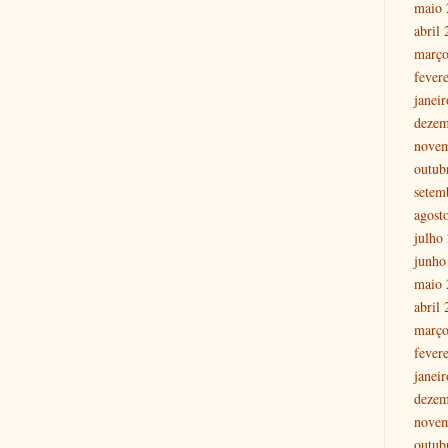
maio 
abril
março
fever
janei
dezem
nove
outub
setem
agost
julho
junho
maio 
abril
março
fever
janei
dezem
nove
outub