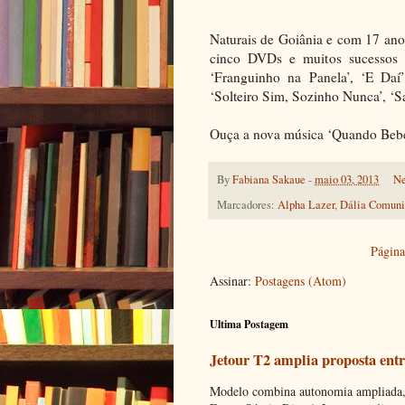
Naturais de Goiânia e com 17 anos
cinco DVDs e muitos sucessos n
‘Franguinho na Panela’, ‘E Daí’,
‘Solteiro Sim, Sozinho Nunca’, ‘S
Ouça a nova música ‘Quando Beb
By
Fabiana Sakaue
-
maio 03, 2013
Ne
Marcadores:
Alpha Lazer
,
Dália Comuni
Página 
Assinar:
Postagens (Atom)
Ultima Postagem
Jetour T2 amplia proposta entr
Modelo combina autonomia ampliada, c