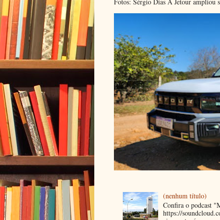
Fotos: Sérgio Dias A Jetour ampliou s
(nenhum título)
Confira o podcast 
https://soundcloud