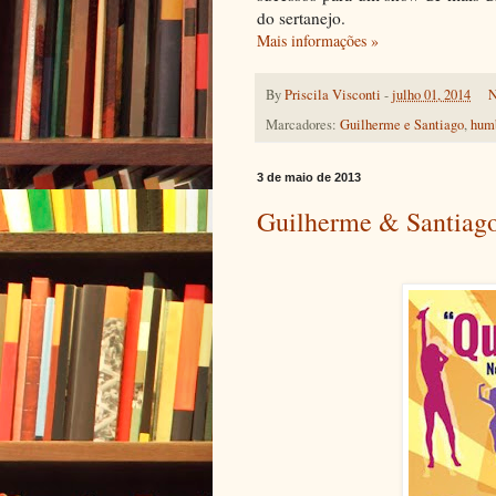
do sertanejo.
Mais informações »
By
Priscila Visconti
-
julho 01, 2014
N
Marcadores:
Guilherme e Santiago
,
humb
3 de maio de 2013
Guilherme & Santiago