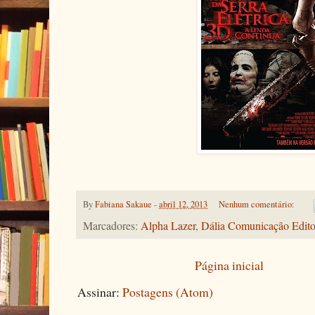
By
Fabiana Sakaue
-
abril 12, 2013
Nenhum comentário:
Marcadores:
Alpha Lazer
,
Dália Comunicação Edito
Página inicial
Assinar:
Postagens (Atom)