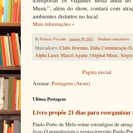
transportar os viajantes nesta linha d
Music”, além do show, contará com atr
ambientes distintos no local.
Mais informações »
By
Patricia Visconti
-
janeiro 30, 2015
Nenhum comentário:
Marcadores:
Clube Juventus
,
Dália Comunicação Edi
Alpha Lazer
,
Marcel Agarie
,
Original Music
,
Sérgio
Página inicial
Assinar:
Postagens (Atom)
Ultima Postagem
Livro propõe 21 dias para reorganizar
Paulo Porto de Melo reúne estratégias de aten
livro O neurologista e neurocirurgião Paulo Por